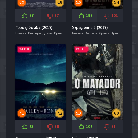
6.9
6.8
5.6
5.4
67
37
196
102
Город-бомба (2017)
Украденный (2017)
Боевик , Вестерн, Драма, Криминал, Триллер
Боевик , Вестерн, Драма, Приключения, Триллер
WEBDL
WEBDL
4.1
4.2
5.9
6.0
23
30
102
61