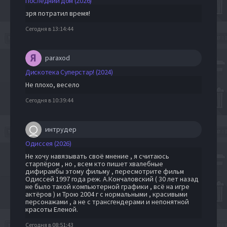
Последний дом (2026)
зря потратил время!
Сегодня в 13:14:44
paraxod
Дискотека Суперстар! (2024)
Не плохо, весело
Сегодня в 10:39:44
интрудер
Одиссея (2026)
Не хочу навязывать своё мнение , я считаюсь
старпёром , но , всем кто пишет хвалебные
дифирамбы этому фильму , пересмотрите фильм
Одиссей 1997 года реж. А.Кончаловский ( 30 лет назад
не было такой компьютерной графики , всё на игре
актёров ) и Трою 2004 г с нормальными , красивыми
персонажами , а не с трансгендерами и непонятной
красоты Еленой.
Сегодня в 08:51:43