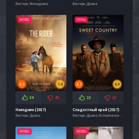
Вестерн, Мелодрама
Вестерн, Драма
WEBDL
HDRip
6.9
7.4
6.3
6.9
54
45
23
25
Наездник (2017)
Сладостный край (2017)
Вестерн, Драма
Вестерн, Драма, Исторические, Криминал, Приключения, Триллер
WEBDL
WEBDL