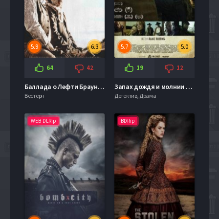
5.9
6.3
5.7
5.0
64
42
19
12
Баллада о Лефти Брауне (2017)
Запах дождя и молнии (2017)
Вестерн
Детектив, Драма
WEB-DLRip
BDRip