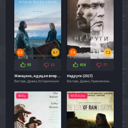
6.9
6.7
7.4
7.2
55
13
416
77
Женщина, идущая впереди / Женщина идет впереди (2017)
Недруги (2017)
Вестерн, Драма, Исторические
Вестерн, Драма, Приключения, Фильмы 4к
BDRip
WEB-DLRip