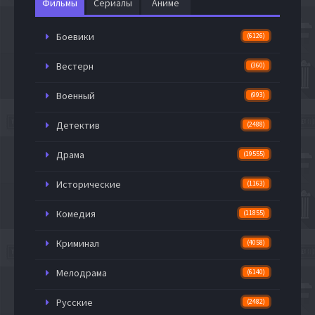
Фильмы
Сериалы
Аниме
Боевики
(6126)
Вестерн
(360)
Военный
(993)
Детектив
(2488)
Драма
(19555)
Исторические
(1163)
Комедия
(11855)
Криминал
(4058)
Мелодрама
(6140)
Русские
(2482)