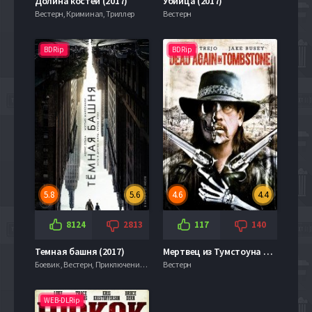
Долина костей (2017)
Убийца (2017)
Вестерн, Криминал, Триллер
Вестерн
BDRip
BDRip
5.8
5.6
4.6
4.4
8124
2813
117
140
Темная башня (2017)
Мертвец из Тумстоуна 2 (2017)
Боевик , Вестерн, Приключения, Ужасы, Фантастика, Фэнтези, Фильмы 4к
Вестерн
WEB-DLRip