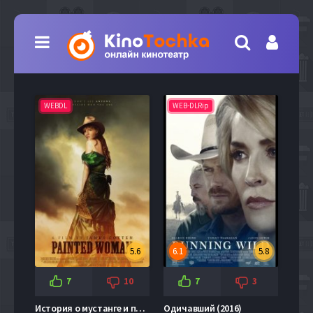
WEBDL
WEB-DLRip
5.6
6.1
5.8
7
10
7
3
История о мустанге и покорной женщине (2017)
Одичавший (2016)