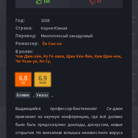
163
67
Год:
2026
Страна:
Корея Южная
Перевод:
Многоголосый закадровый
Режиссер:
Ён Сан-хо
В ролях:
Чон Джи-хён,
Ку Гё-хван,
Щин Хён-бин,
Ким Щин-нок,
Чи Чхан-ук,
Ко Су,
6.8
6.9
KP
IMDB
,
,
Боевик
Ужасы
Выдающийся профессор-биотехнолог Се-джон
приезжает на научную конференцию, где всё должно
было быть предсказуемо: доклады, дискуссии, новые
открытия. Но внезапная вспышка неизвестного вируса