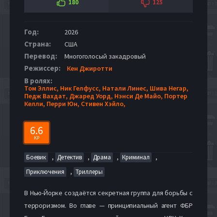
180
125
Год:
2026
Страна:
США
Перевод:
Многоголосый закадровый
Режиссер:
Кен Джиротти
В ролях:
Том Эллис,
Ник Гелфусс,
Натали Линес,
Шива Негар,
Педж Вахдат,
Джаред Уорд,
Нэнси Де Майо,
Портер
Келли,
Перри Юн,
Стивен Хэйло,
6.6
KP
,
,
,
,
Боевик
Детектив
Драма
Криминал
,
Приключения
Триллеры
В Нью-Йорке создаётся секретная группа для борьбы с
терроризмом. Во главе — принципиальный агент ФБР