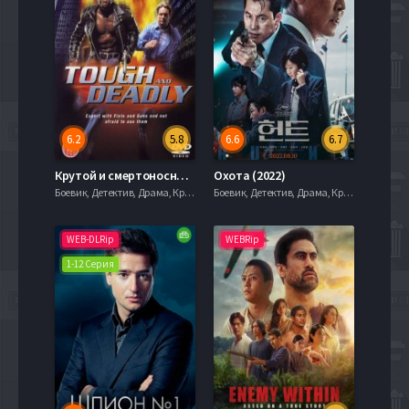
6.2
5.8
6.6
6.7
Крутой и смертоносный (1995)
Охота (2022)
Боевик, Детектив, Драма, Криминал, Приключения, Триллеры, serial.mob
Боевик, Детектив, Драма, Криминал, Приключения, Триллеры, serial.mob
WEB-DLRip
WEBRip
1-12 Серия