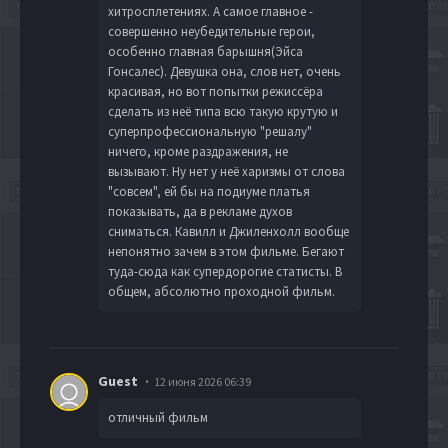
хитросплетениях. А самое главное -
совершенно неубедительные герои,
особенно главная барышня(Эйса
Гонсалес). Девушка она, слов нет, очень
красивая, но вот попытки режиссёра
сделать из неё типа всю такую крутую и
суперпрофессиональную "решалу"
ничего, кроме раздражения, не
вызывают. Ну нет у неё харизмы от слова
"совсем", ей бы на подиуме платья
показывать, да в рекламе духов
сниматься. Кавилл и Джиленхолл вообще
непонятно зачем в этом фильме. Бегают
туда-сюда как супердорогие статисты. В
общем, абсолютно проходной фильм.
Guest
12 июня 2026 06:39
отличный фильм