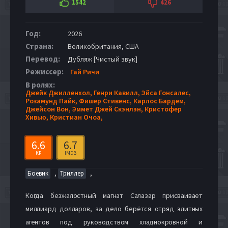
1542
426
Год:
2026
Страна:
Великобритания, США
Перевод:
Дубляж [Чистый звук]
Режиссер:
Гай Ричи
В ролях:
Джейк Джилленхол,
Генри Кавилл,
Эйса Гонсалес,
Розамунд Пайк,
Фишер Стивенс,
Карлос Бардем,
Джейсон Вон,
Эммет Джей Скэнлэн,
Кристофер
Хивью,
Кристиан Очоа,
6.6
6.7
KP
IMDB
,
,
Боевик
Триллер
Когда безжалостный магнат Салазар присваивает
миллиард долларов, за дело берётся отряд элитных
агентов под руководством хладнокровной и