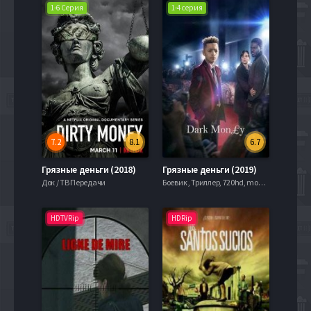
1-6 Серия
1-4 серия
7.2
8.1
6.7
Грязные деньги (2018)
Грязные деньги (2019)
Док / ТВ Передачи
Боевик , Триллер, 720hd, mobilen, , Слайдер
HDTVRip
HDRip