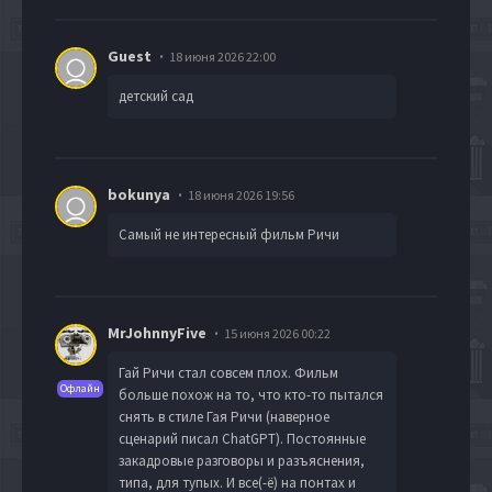
Guest
18 июня 2026 22:00
детский сад
bokunya
18 июня 2026 19:56
Самый не интересный фильм Ричи
MrJohnnyFive
15 июня 2026 00:22
Гай Ричи стал совсем плох. Фильм
Офлайн
больше похож на то, что кто-то пытался
снять в стиле Гая Ричи (наверное
сценарий писал ChatGPT). Постоянные
закадровые разговоры и разъяснения,
типа, для тупых. И все(-ё) на понтах и