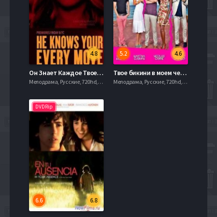
4.8
5.2
4.6
Он Знает Каждое Твое Движение (2018)
Твое бикини в моем чемодане (2013)
Мелодрама, Русские, 720hd, mobilen, , Слайдер
Мелодрама, Русские, 720hd, mobilen, , Слайдер
DVDRip
6.6
6.8