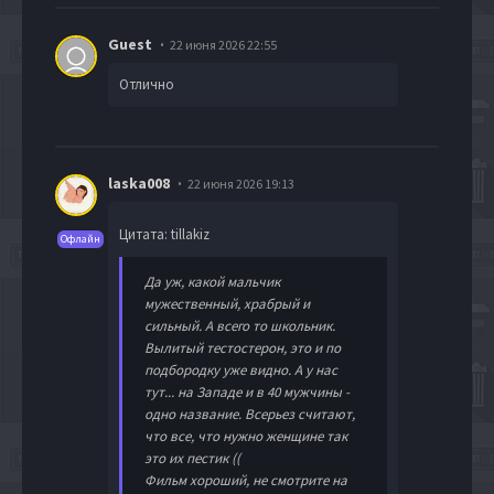
Guest
22 июня 2026 22:55
Отлично
laska008
22 июня 2026 19:13
Цитата: tillakiz
Офлайн
Да уж, какой мальчик
мужественный, храбрый и
сильный. А всего то школьник.
Вылитый тестостерон, это и по
подбородку уже видно. А у нас
тут... на Западе и в 40 мужчины -
одно название. Всерьез считают,
что все, что нужно женщине так
это их пестик ((
Фильм хороший, не смотрите на