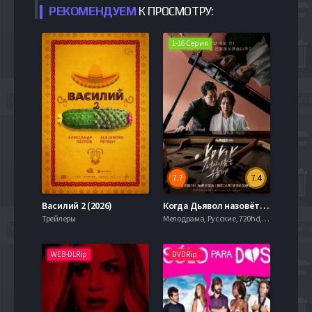
РЕКОМЕНДУЕМ
К ПРОСМОТРУ:
1-16 Серия
7.7
7.4
Василий 2 (2026)
Когда Дьявол назовёт твоё имя / Когда Дьявол назовет твое имя (2019)
Трейлеры
Мелодрама, Русские, 720hd, mobilen, , Слайдер
WEB-DLRip
DVDRip