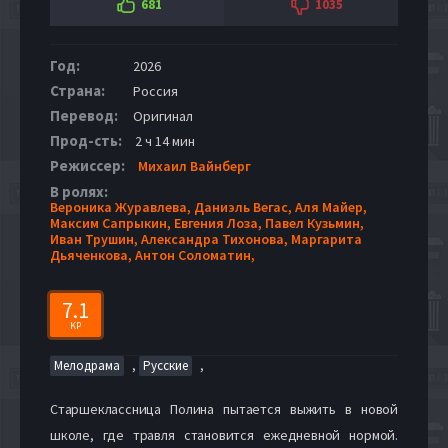
681
1035
Год:
2026
Страна:
Россия
Перевод:
Оригинал
Прод-сть:
2 ч 14 мин
Режиссер:
Михаил Вайнберг
В ролях:
Вероника Журавлева,
Даниэль Вегас,
Аля Майер,
Максим Сапрыкин,
Евгения Лоза,
Павел Кузьмин,
Иван Трушин,
Александра Тихонова,
Маргарита
Дьяченкова,
Антон Соломатин,
7.1
KP
,
,
Мелодрама
Русские
Старшеклассница Полина пытается выжить в новой
школе, где травля становится ежедневной нормой.