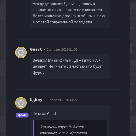
между девушками? да мы дрались в
школах но никто не кого не унижал тем
более мальчики девочек. в общем я в аху
е от этой современной молодёжи
Guest
1 апреля 2026 21:05
Великолепный фильм . Даже в мои 30+
цепляет. Не тяните с 2 частью это будет
фурор
Uj,kby
1 апреля 2026 14:22
Цитата: Guest
Офлайн
Это очень круто !!! Актеры
красивые, юные. Красивая