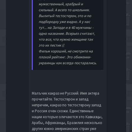
мужественный, храбрый и
сильный. А всего то школьник.
Вылитый тестостерон, это и по
подбородку уже видно. А у нас
тут... на Западе и в 40 мужчины -
одно название. Всерьез считают,
что все, что нужно женщине так
это их пестик ((
Фильм хороший, не смотрите на
плохой рейтинг. Это обиженки-
украинцы как всегда постарались.
Малъчик какраз не Русский. Имя актера
прочитайте. Тестостерон и запад
непричем, какраз по тестостерону запад
и Россия очен схожи. Единственные
нации которые оличаются это Кавказцы,
Арабы, Африканцы, Бразилия несколько
других южно американских стран уже