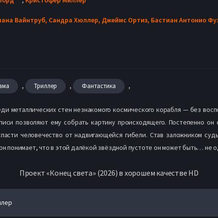
лана Вайнтруб,
Сандра Хюллер,
Джеймс Ортиз,
Бастиан Антонио Фу
,
,
,
ама
Триллер
Фантастика
ди металлических стен незнакомого космического корабля — без восп
иси позволяют ему собрать картину происходящего. Постепенно он 
 спасти человечество от надвигающейся гибели. Став заложником суд
 он понимает, что в этой далёкой звёздной пустоте он может быть… не о
Проект «Конец света» (2026) в хорошем качестве HD
йлер