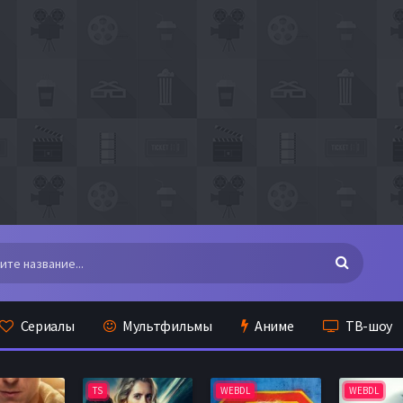
Сериалы
Мультфильмы
Аниме
ТВ-шоу
TS
WEBDL
WEBDL