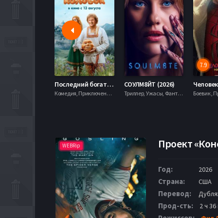
7.9
Последний богатырь. Колобок (2026)
СОУЛМ8ЙТ (2026)
Комедия, Приключения, Фэнтези,
Триллер, Ужасы, Фантастика,
Проект «Коне
WEBRip
Год:
2026
Страна:
США
Перевод:
Дубляж
Прод-сть:
2 ч 36
Режиссер:
Фил 