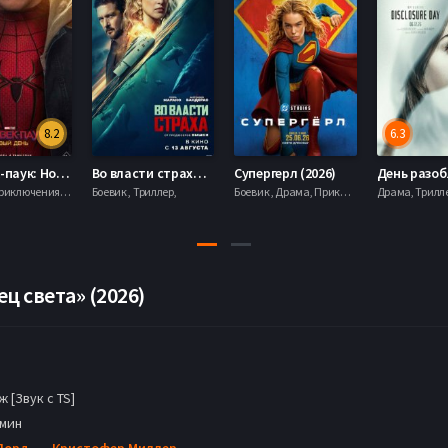
8.2
6.3
Человек-паук: Новый день (2026)
Во власти страха (2026)
Супергерл (2026)
Боевик , Приключения, Фантастика, Фэнтези,
Боевик , Триллер,
Боевик , Драма, Приключения, Фантастика,
ц света» (2026)
 [Звук с TS]
 мин
Лорд
,
Кристофер Миллер