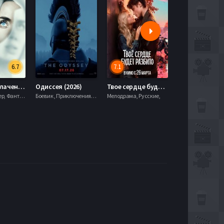
6.7
7.1
День разоблачения (2026)
Одиссея (2026)
Твое сердце будет разбито (2026)
Моана (2026)
Драма, Триллер, Фантастика,
Боевик , Приключения, Фэнтези,
Мелодрама, Русские,