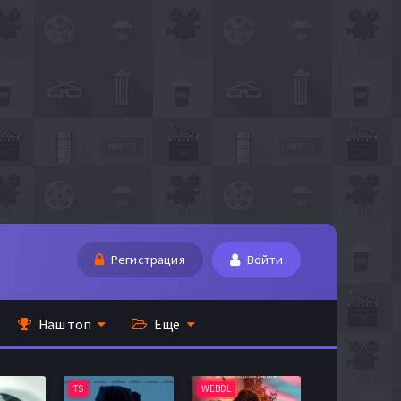
Регистрация
Войти
Наш топ
Еще
TS
WEBDL
TS