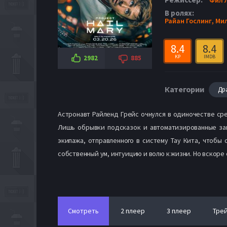
В ролях:
Райан Гослинг,
Ми
8.4
8.4
KP
IMDB
2982
885
Категории
Др
Астронавт Райленд Грейс очнулся в одиночестве сре
Лишь обрывки подсказок и автоматизированные зап
экипажа, отправленного в систему Тау Кита, чтобы
собственный ум, интуицию и волю к жизни. Но вскоре
Смотреть
2 плеер
3 плеер
Тре