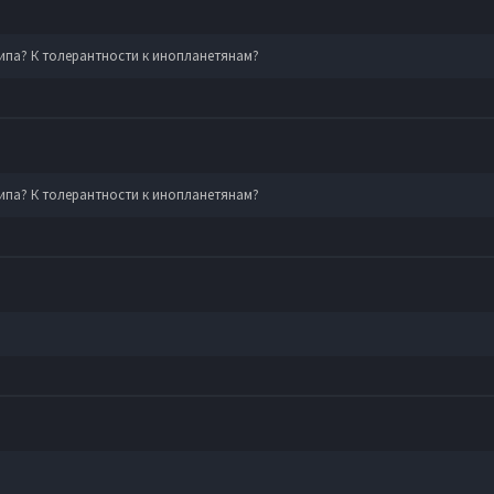
типа? К толерантности к инопланетянам?
типа? К толерантности к инопланетянам?