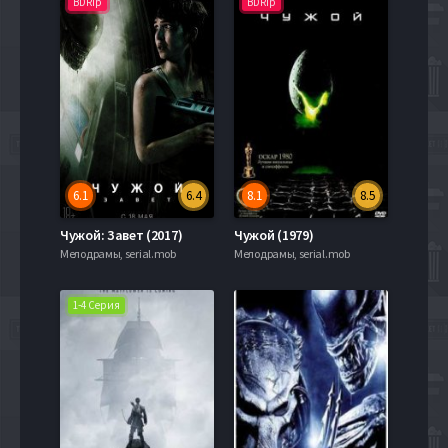
BDRip
BDRip
6.1
6.4
8.1
8.5
Чужой: Завет (2017)
Чужой (1979)
Мелодрамы, serial.mob
Мелодрамы, serial.mob
1-4 Серия