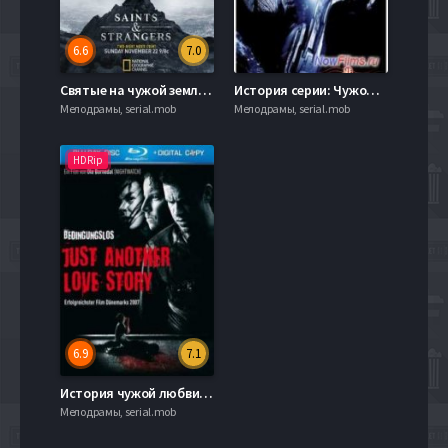
6.6
7.0
Святые на чужой земле / Святые и чужие (2015)
История серии: Чужой и Хищник (2013)
Мелодрамы, serial.mob
Мелодрамы, serial.mob
HDRip
6.9
7.1
История чужой любви (2007)
Мелодрамы, serial.mob