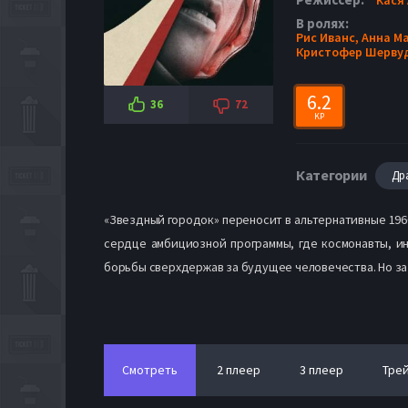
В ролях:
Рис Иванс,
Анна М
Кристофер Шерву
6.2
36
72
KP
Категории
Др
«Звездный городок» переносит в альтернативные 196
сердце амбициозной программы, где космонавты, и
борьбы сверхдержав за будущее человечества. Но за 
Смотреть
2 плеер
3 плеер
Тре