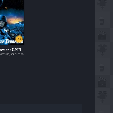
7.3
десант (1997)
астика, serial.mob