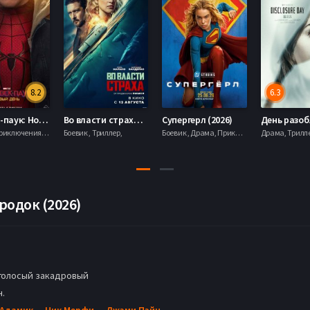
8.2
6.3
Человек-паук: Новый день (2026)
Во власти страха (2026)
Супергерл (2026)
Боевик , Приключения, Фантастика, Фэнтези,
Боевик , Триллер,
Боевик , Драма, Приключения, Фантастика,
родок (2026)
голосый закадровый
н.
 Адамик
,
Ник Мерфи
,
Джэми Пэйн