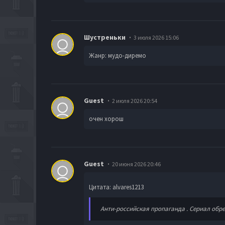
Шустреньки
3 июля 2026 15:06
Жанр: мудо-диремо
Guest
2 июля 2026 20:54
очен хорош
Guest
20 июня 2026 20:46
Цитата: alvares1213
Анти-российская пропаганда . Сериал обреч