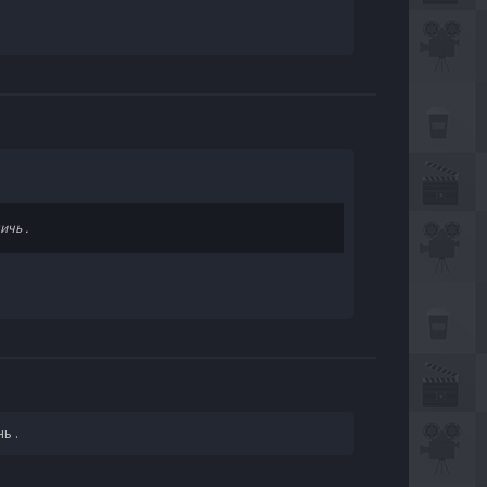
ичь .
ь .