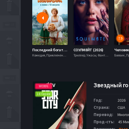
7.9
Последний богатырь. Колобок (2026)
СОУЛМ8ЙТ (2026)
Комедия, Приключения, Фэнтези,
Триллер, Ужасы, Фантастика,
Звездный го
WEBDL
1-8 Серия
Год:
2026
Страна:
США
Перевод:
Много
Прод-сть:
45 Ми
Режиссер:
Кася