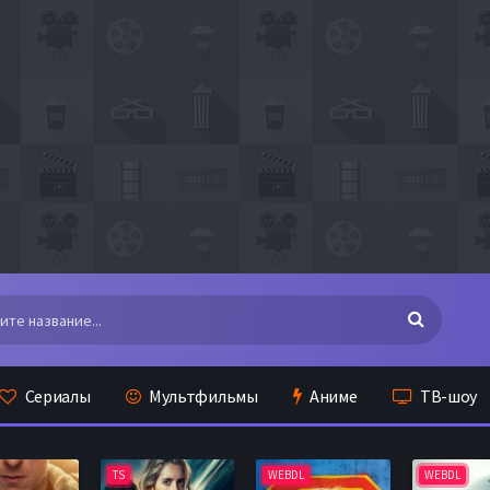
Сериалы
Мультфильмы
Аниме
ТВ-шоу
TS
WEBDL
WEBDL