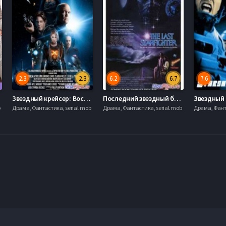
2.3
2.3
6.2
6.7
7.6
Звездный крейсер: Восстание (2014)
Последний звездный боец (1984)
Звездный 
b
Драма, Фантастика, serial.mob
Драма, Фантастика, serial.mob
Драма, Фант