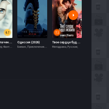
6.7
7.1
День разоблачения (2026)
Одиссея (2026)
Твое сердце будет разбито (2026)
Моана (2026)
Драма, Триллер, Фантастика,
Боевик , Приключения, Фэнтези,
Мелодрама, Русские,