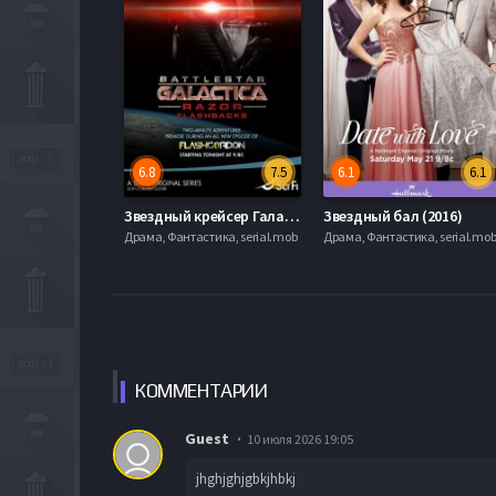
6.8
7.5
6.1
6.1
Звездный крейсер Галактика: Лезвие - Ретроспекция (2007)
Звездный бал (2016)
Драма, Фантастика, serial.mob
Драма, Фантастика, serial.mo
КОММЕН
ТАРИИ
Guest
10 июля 2026 19:05
jhghjghjgbkjhbkj