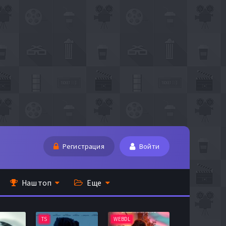
Регистрация
Войти
Наш топ
Еще
TS
WEBDL
TS