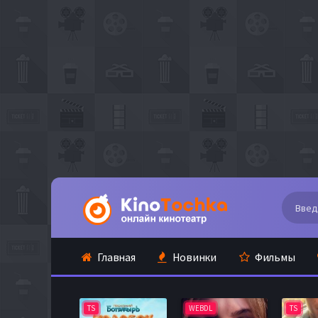
Главная
Новинки
Фильмы
TS
WEBDL
TS