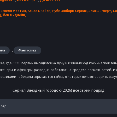
аксвелл Мартин,
Агнес ОКейси,
Руби Эшборн Серкис,
Элис Энглерт,
Со
д,
Йен Мидлейн,
,
ама
Фантастика
0-е, где СССР первым высадился на Луну и изменил ход космической гон
нженеры и офицеры разведки работают на пределе возможностей. Их
великими победами скрываются тайны, о которых нельзя говорить вслух
Сериал Звездный городок (2026) все серии подряд
йлер