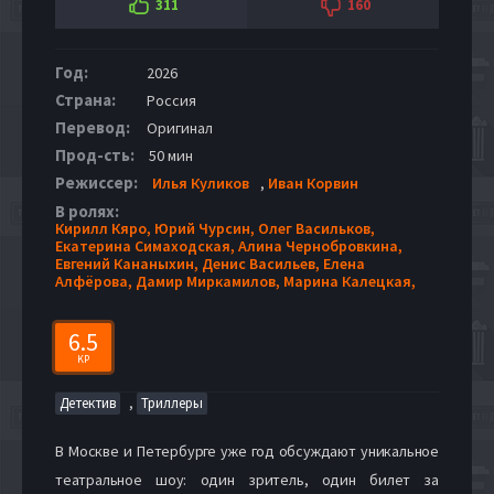
311
160
Год:
2026
Страна:
Россия
Перевод:
Оригинал
Прод-сть:
50 мин
Режиссер:
Илья Куликов
,
Иван Корвин
В ролях:
Кирилл Кяро,
Юрий Чурсин,
Олег Васильков,
Екатерина Симаходская,
Алина Чернобровкина,
Евгений Кананыхин,
Денис Васильев,
Елена
Алфёрова,
Дамир Миркамилов,
Марина Калецкая,
6.5
KP
,
Детектив
Триллеры
В Москве и Петербурге уже год обсуждают уникальное
театральное шоу: один зритель, один билет за