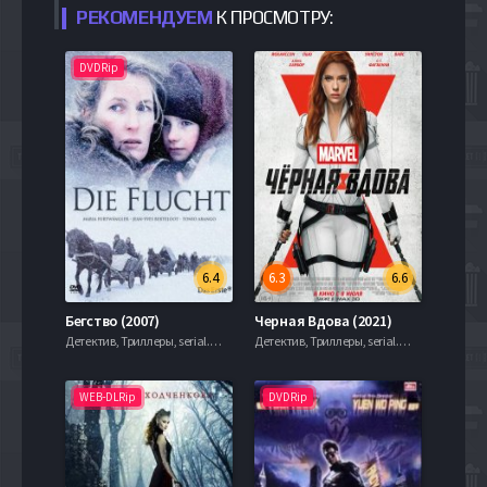
РЕКОМЕНДУЕМ
К ПРОСМОТРУ:
DVDRip
6.4
6.3
6.6
Бегство (2007)
Черная Вдова (2021)
Детектив, Триллеры, serial.mob
Детектив, Триллеры, serial.mob
WEB-DLRip
DVDRip