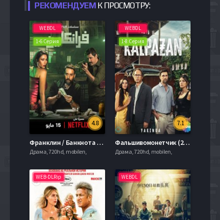
РЕКОМЕНДУЕМ
К ПРОСМОТРУ:
WEBDL
WEBDL
1-6 Серия
1-8 Серия
4.8
7.1
Франклин / Банкнота (2025)
Фальшивомонетчик (2024)
Драма, 720hd, mobilen,
Драма, 720hd, mobilen,
WEB-DLRip
WEBDL