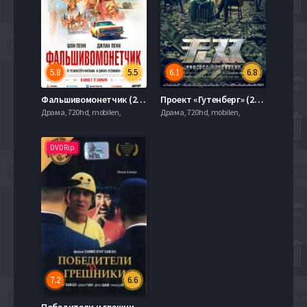
5.8
5.5
6.1
6.8
Фальшивомонетчик (2021)
Проект «Гутенберг» (2018)
Драма, 720hd, mobilen,
Драма, 720hd, mobilen,
DVDRip
7.2
6.6
Победители и грешники (1983)