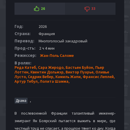
26
33
Год:
2026
Страна:
Франция
Перевод:
Многоголосый закадровый
Прод-сть:
2 ч 4 мин
Режиссер:
Жан-Поль Саломе
В ролях:
Реда Катеб,
Сара Жиродо,
Бастьен Буйон,
Пьер
Лоттен,
Квентин Дольмэр,
Виктор Пуарье,
Оливье
Лусто,
Седрик Вебер,
Камиль Жапи,
Франсис Леплей,
Артур Тебул,
Лолита Шамма,
,
Драма
В послевоенной Франции талантливый инженер-
эмигрант Ян Боярский пытается выжить в мире, где
честный труд не спасает, а прошлое тянет ко дну. Когда