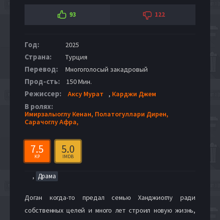
93
122
Год:
2025
Страна:
Турция
Перевод:
Многоголосый закадровый
Прод-сть:
150 Мин.
Режиссер:
Аксу Мурат
,
Карджи Джем
В ролях:
Имирзалыоглу Кенан,
Полатогуллари Дирен,
Сарачоглу Афра,
7.5
5.0
KP
IMDB
,
Драма
Доган когда-то предал семью Ханджиоглу ради
собственных целей и много лет строил новую жизнь,