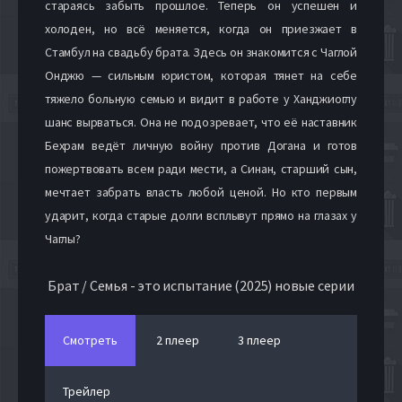
стараясь забыть прошлое. Теперь он успешен и
холоден, но всё меняется, когда он приезжает в
Стамбул на свадьбу брата. Здесь он знакомится с Чаглой
Онджю — сильным юристом, которая тянет на себе
тяжело больную семью и видит в работе у Ханджиоглу
шанс вырваться. Она не подозревает, что её наставник
Бехрам ведёт личную войну против Догана и готов
пожертвовать всем ради мести, а Синан, старший сын,
мечтает забрать власть любой ценой. Но кто первым
ударит, когда старые долги всплывут прямо на глазах у
Чаглы?
Брат / Семья - это испытание (2025) новые серии
Смотреть
2 плеер
3 плеер
Трейлер