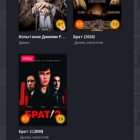
6.7
6.9
7.2
Испытание Джимми Роуза (2015)
Брат (2010)
Драма
, Драма, serial.mob
HDRip
8.3
7.6
Брат 2 (2000)
, Драма, serial.mob