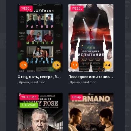
WEBDL
WEBDL
6.9
6.6
7.3
4.4
Отец, мать, сестра, брат (2025)
Последнее испытание / Училка: Испытание (2018)
, Драма, serial.mob
, Драма, serial.mob
WEB-DLRip
HDRip
1-3 Серия