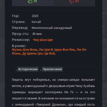
35
84
Год:
2025
Страна:
Китай
Перевод:
Многоголосый закадровый
Прод-сть:
45 мин
Режиссер:
Чжу Шао Цзе
В ролях:
Жуань Шэн Вэнь,
Лю Цзя И,
Цзун Фэн Янь,
Лю Яо
Юань,
Ду Цзюнь Цзэ,
Ци Вэй,
,
,
Исторические
Приключения
Пираты жгут побережье, на северо-западе полыхает
мятеж, а равнодушный к дворцовым играм Чжоу Хуайань
однажды защищает наследника Ин Го — и за это
лишается звания. В изгнании он оказывается на острове
с легендарной «Таверной Дракона», где каждый гость