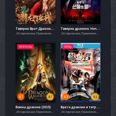
Таверна Врат Дракона (2024)
Таверна дракона: Ночь богов (2021)
, Исторические, Приключения, serial.mob
, Исторические, Приключения, serial.mob
WEB-DLRip
HDRip
4.7
4.7
6.2
6.1
Воины дракона (2015)
Врата дракона и тигра (2006)
, Исторические, Приключения, serial.mob
, Исторические, Приключения, serial.mob