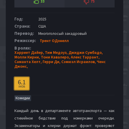
33
75
Год:
2025
Страна:
США
Перевод:
Многоголосый закадровый
Режиссер:
Трент ОДонелл
В ролях:
Харриет Дайер,
Тим Медоуз,
Джиджи Сумбадо,
Молли Кирни,
Тони Кавалеро,
Алекс Таррант,
Саманта Хелт,
Герри Ди,
Сэмюэл Исраилов,
Ченс
Джонс,
6.1
IMDB
Комедии
Каждый день в департаменте автотранспорта — как
стихийное бедствие под номерками очереди.
Экзаменаторы и клерки держат фронт: проверяют