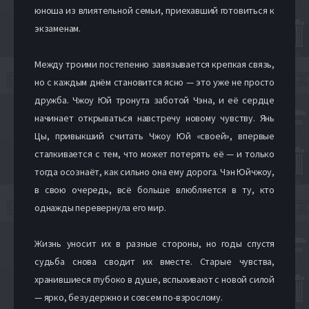
юноша из влиятельной семьи, приехавший готовиться к
экзаменам.
Между троими постепенно завязывается крепкая связь,
но с каждым днём становится ясно — это уже не просто
дружба. Чжоу Юй тронута заботой Чэна, и её сердце
начинает открываться навстречу новому чувству. Янь
Цы, привыкший считать Чжоу Юй «своей», впервые
сталкивается с тем, что может потерять её — и только
тогда осознаёт, как сильно она ему дорога. Чэн Юйчжоу,
в свою очередь, всё больше влюбляется в ту, кто
однажды перевернула его мир.
Жизнь уносит их в разные стороны, но годы спустя
судьба снова сводит их вместе. Старые чувства,
хранившиеся глубоко в душе, вспыхивают с новой силой
— ярко, безудержно и совсем по-взрослому.