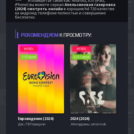
и планшетах таких как: Android, iOS (iPad,
iPhone) вы можете сериал
Апельсиновая газировка
(2024) смотреть онлайн
в хорошем hd 720 качестве
на андроид телефоне полностью и совершенно
бесплатно.
РЕКОМЕНДУЕМ
К ПРОСМОТРУ:
WEBDL
WEBDL
1-3 Серия
1-15 Серия
Евровидение (2024)
2024 (2024)
Док / ТВ Передачи
, Мелодрамы, serial.mob