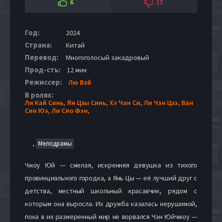
6
13
Год:
2024
Страна:
Китай
Перевод:
Многоголосый закадровый
Прод-сть:
12 мин
Режиссер:
Лю Вэй
В ролях:
Ли Кай Синь,
Ян Цзы Синь,
Хэ Чан Си,
Ли Чэн Цзэ,
Ван
Син Юэ,
Ли Сяо Фэн,
,
Мелодрамы
Чжоу Юй — смелая, искренняя девушка из тихого
провинциального городка, а Янь Цы — её лучший друг с
детства, местный школьный красавчик, рядом с
которым она выросла. Их дружба казалась нерушимой,
пока в их размеренный мир не ворвался Чэн Юйчжоу —