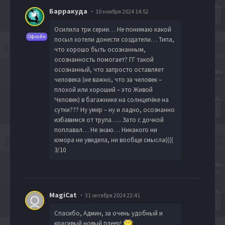
Барракуда
10 ноября 2024 14:52
Осилила три серии… Не понимаю какой
Офлайн
посыл хотели донести создатели… Типа,
что хорошо быть осознанным,
осознанность помогает? ГГ такой
осознанный, что запросто оставляет
человека (не важно, что за человек –
плохой или хороший – это Живой
Человек) в багажнике на солнцепёке на
сутки??? Ну умер – ну и ладно, осознанно
избавимся от трупа….. Зато с дочкой
поплавал… Не знаю… Никакого ни
юмора ни увидела, ни вообще смысла((((
3/10
MagiCat
31 октября 2024 22:41
Спасибо, Админ, за очень удобный и
красивый новый плеер!