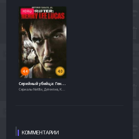
HDRip
4.4
4.0
Серийный убийца: Генри Ли Лукас / Бродяга Генри Ли Лукас (2009)
Сериалы Netflix, Детектив, Комедии, Криминал, Триллеры, serial.mob
КОММЕН
ТАРИИ