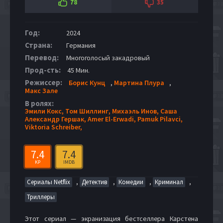
78
35
Год:
2024
Страна:
Германия
Перевод:
Многоголосый закадровый
Прод-сть:
45 Мин.
Режиссер:
Борис Кунц
,
Мартина Плура
,
Макс Зале
В ролях:
Эмили Кокс,
Том Шиллинг,
Михаэль Инов,
Саша
Александр Гершак,
Amer El-Erwadi,
Pamuk Pilavci,
Viktoria Schreiber,
7.4
7.4
KP
IMDB
,
,
,
,
Сериалы Netflix
Детектив
Комедии
Криминал
Триллеры
Этот сериал — экранизация бестселлера Карстена