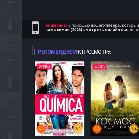
Внимание:
С помощью нашего плеера, который п
нами химия (2025) смотреть онлайн
в хороше
РЕКОМЕНДУЕМ
К ПРОСМОТРУ:
DVDRip
WEBDL
6.2
5.3
6.7
6.4