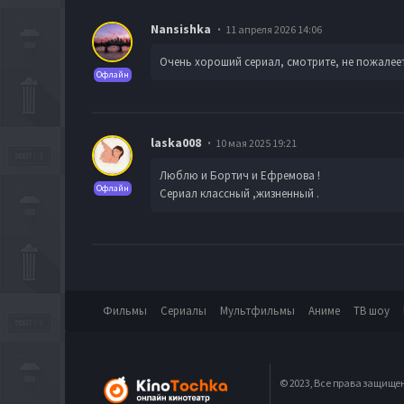
Nansishka
11 апреля 2026 14:06
Очень хороший сериал, смотрите, не пожалеет
Офлайн
laska008
10 мая 2025 19:21
Люблю и Бортич и Ефремова !
Офлайн
Сериал классный ,жизненный .
Фильмы
Сериалы
Мультфильмы
Аниме
ТВ шоу
© 2023, Все права защище