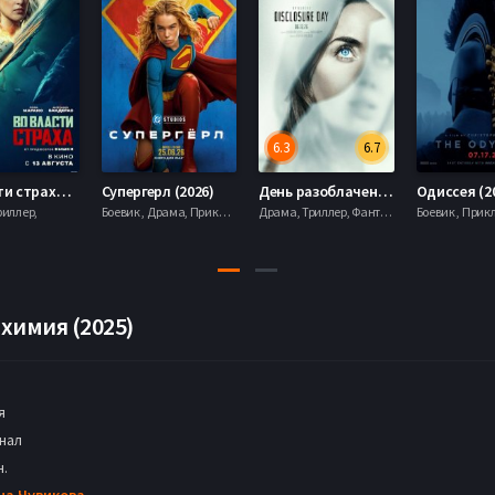
6.3
6.7
Во власти страха (2026)
Супергерл (2026)
День разоблачения (2026)
Одиссея (2
риллер,
Боевик , Драма, Приключения, Фантастика,
Драма, Триллер, Фантастика,
химия (2025)
я
нал
н.
на Чувикова