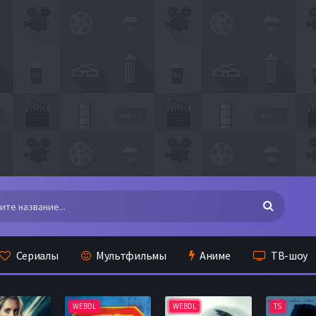
Сериалы
Мультфильмы
Аниме
ТВ-шоу
WEBDL
WEBDL
TS