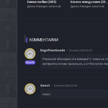
Химия любви (2015)
Космос между нами (20
Драма, Комедии, serial.mob
Драма, Комедии, serial.mob
КОММЕН
ТАРИИ
EngelVanGnade
15 июня 2026 03:37
Реальная ебонашка эта мамаша! С члена на чле
Офлайн
интернета готова трахаться, а от богатого па
Guest
14 июня 2026 22:00
класс