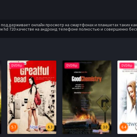
оддерживает онлайн просмотр на смартфонах и планшетах таких как: A
м hd 720 качестве на андроид телефоне полностью и совершенно бес
DVDRip
DVDRip
DVDRip
5.7
6.3
3.0
6.4