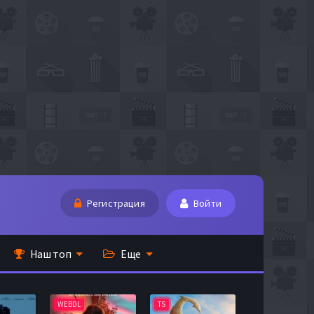
Регистрация
Войти
Наш топ
Еще
WEBDL
TS
BDRip