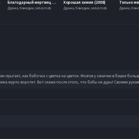
17)
Благодарный мертвец / Благодарность мёртвых (2013)
Хорошая химия (2008)
Драма, Комедии, serial.mob
Драма, Комедии, serial.mob
Драма, Коме
н прыгает, как бабочка с цветка на цветок. Мозгов у синички в башке больше
ника мурло воротит. Вот скажи после этого, что бабы не дуры! Своими рукам