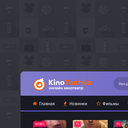
Главная
Новинки
Фильмы
WEBDL
TS
TS