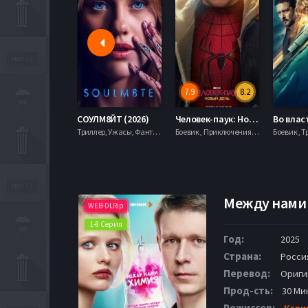
7.9
8.2
СОУЛМ8ЙТ (2026)
Человек-паук: Новый день (2026)
Триллер, Ужасы, Фантастика,
Боевик , Приключения, Фантастика, Фэнтези,
Боевик , Т
Между нами 
WEB-DLRip
1-8 Серия
Год:
2025
Страна:
Росси
Перевод:
Ориги
Прод-сть:
30 Ми
Режиссер:
Кари