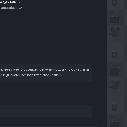
Только между нами (2002)
дии, serial.mob
, чем у нее. С соседом, с мужем подруги, с области из
и и дырками все портят в своей жизни