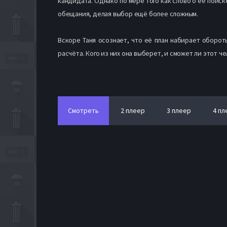
кандидата. Однако по мере того как слово о её поис
обещания, делая выбор ещё более сложным.
Вскоре Таня осознает, что её план набирает оборот
расчёта. Кого из них она выберет, и сможет ли этот 
Смотреть
2 плеер
3 плеер
4 пл