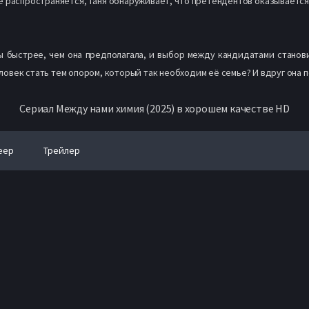
ке распространяется, Таня обнаруживает, что претендентов оказывается
ы быстрее, чем она предполагала, и выбор между кандидатами станов
человек стать тем опором, который так необходим её семье? И вдруг он
Сериал Между нами химия (2025) в хорошем качестве HD
еер
Трейлер