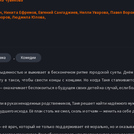
ч,
Никита Ефремов,
Евгений Сангаджиев,
Нелли Уварова,
Павел Воро
воров,
Людмила Юлова,
,
ама
Комедии
быденностью и выживает в бесконечном ритме городской суеты. Днём
у в такси, чтобы свести концы с концами. Но когда Таня сталкивае
 она начинает беспокоиться о будущем своих детей на случай, если бол
ли в руках ненадежных родственников, Таня решает найти надёжного муж
худшего исхода. Её план столь же смел, сколь и отчаян — женить на себе
— её врач, который не только поддерживает её морально, но и оказы