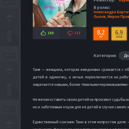
В ролях:
Александра Борти
Лыков,
Мирон Про
8.2
6.9
169
133
KP
IMDB
Категории
Др
Таня — женщина, которая ежедневно сражается с о
детей в одиночку, а ночью переключается на работ
омрачается новыми, более тяжелыми переживаниями —
Не желая оставить своих детей на произвол судьбы и
но и заботливым отцом для её детей в случае самого 
Единственный союзник Тани в этом непростом деле 