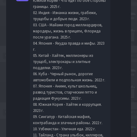
Южной Кореи - что едят по обе стороны
границы. 2025 г.
02. Индия - Изнанка жизни, грабежи,
трущобы и добрые люди. 2023 г.
03. США - Майами город миллиардеров,
мародеры, жизнь в прицепе, Флорида
после урагана. 2025 г.
04. Япония - Якудза правда и мифы. 2023
г.
05. Китай - Хайтек, миллионеры из
трущоб, электрокары и элитные
подделки. 2023 г.
06. Куба - Черный рынок, дорогие
автомобили и подпольная жизнь. 2022 г.
07. Япония - Аниме, культ школьниц,
развод туристов, старческие гетто и
радиация Фукусимы. 2023 г.
08. Южная Корея - Хайтек и коррупция.
2023 г.
09. Сингапур - Китайская мафия,
контрабанда и злачные районы. 2022 г.
10. Узбекистан - Уличная еда. 2022 г.
11. Тайланд - Страна улыбок, киллеров,