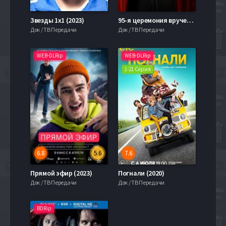
Звезды 1х1 (2023)
95-я церемония вручения премии «Оскар» (2023)
Док / ТВ Передачи
Док / ТВ Передачи
WEB-DLRip
WEB-DLRip
1-21 Серия
6.8
5.6
7.6
Прямой эфир (2023)
Погнали (2020)
Док / ТВ Передачи
Док / ТВ Передачи
BDRip