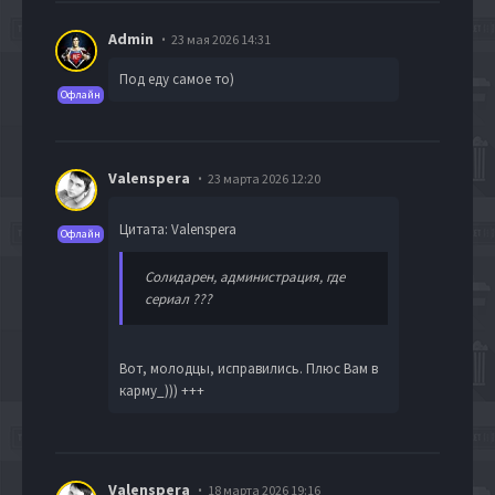
Admin
23 мая 2026 14:31
Под еду самое то)
Офлайн
Valenspera
23 марта 2026 12:20
Цитата: Valenspera
Офлайн
Солидарен, администрация, где
сериал ???
Вот, молодцы, исправились. Плюс Вам в
карму_))) +++
Valenspera
18 марта 2026 19:16