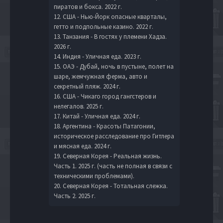
пиратов и бокса. 2022 г.
12. США - Нью-Йорк опасные кварталы,
гетто и подпольные казино. 2022 г.
13. Танзания - В гостях у племени Хадза.
2026 г.
14. Индия - Уличная еда. 2023 г.
15. ОАЭ - Дубай, ночь в пустыне, полет на
шаре, жемчужная ферма, авто и
секретный пляж. 2024 г.
16. США - Чикаго город гангстеров и
нелегалов. 2025 г.
17. Китай - Уличная еда. 2024 г.
18. Аргентина - Красоты Патагонии,
историческое расследование про Гитлера
и мясная еда. 2024 г.
19. Северная Корея - Реальная жизнь.
Часть 1. 2025 г. (часть не полная в связи с
техническими проблемами).
20. Северная Корея - Тотальная слежка.
Часть 2. 2025 г.