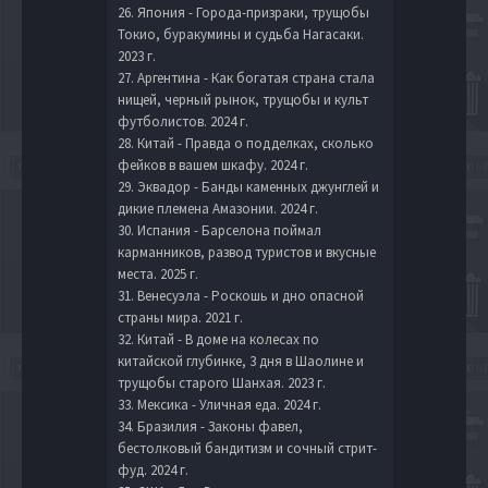
26. Япония - Города-призраки, трущобы
Токио, буракумины и судьба Нагасаки.
2023 г.
27. Аргентина - Как богатая страна стала
нищей, черный рынок, трущобы и культ
футболистов. 2024 г.
28. Китай - Правда о подделках, сколько
фейков в вашем шкафу. 2024 г.
29. Эквадор - Банды каменных джунглей и
дикие племена Амазонии. 2024 г.
30. Испания - Барселона поймал
карманников, развод туристов и вкусные
места. 2025 г.
31. Венесуэла - Роскошь и дно опасной
страны мира. 2021 г.
32. Китай - В доме на колесах по
китайской глубинке, 3 дня в Шаолине и
трущобы старого Шанхая. 2023 г.
33. Мексика - Уличная еда. 2024 г.
34. Бразилия - Законы фавел,
бестолковый бандитизм и сочный стрит-
фуд. 2024 г.