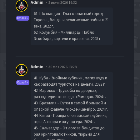
Admin
2 июня 2026 16:32
61. Шотландия - Глазго опасный город
Офлайн
Европы, банды и религиозные войны в 21
веке. 2022 г.
62. Колумбия - Миллиарды Пабло
Эскобара, картели и красотки. 2025 г.
Admin
30 мая 2026 13:28
41. Куба - Знойные кубинки, магия вуду и
Офлайн
как разводят туристов на деньги. 2022 г.
42. Марокко - Трущобы во дворцах,
развод туристов и еда в Рамадан. 2024 г.
43. Бразилия - Сутки в самой большой и
опасной фавеле Рио-де-Жанейро. 2024 г.
44. Китай - Правда о китайской глубинке,
горы Аватара и жгучая еда. 2024 г.
45. Сальвадор - От логова бандитов до
рая криптовалютчиков, тюрьма для