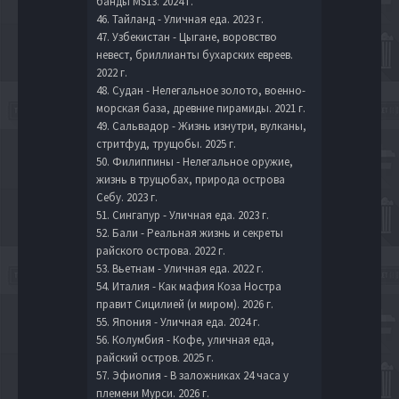
банды MS13. 2024 г.
46. Тайланд - Уличная еда. 2023 г.
47. Узбекистан - Цыгане, воровство
невест, бриллианты бухарских евреев.
2022 г.
48. Судан - Нелегальное золото, военно-
морская база, древние пирамиды. 2021 г.
49. Сальвадор - Жизнь изнутри, вулканы,
стритфуд, трущобы. 2025 г.
50. Филиппины - Нелегальное оружие,
жизнь в трущобах, природа острова
Себу. 2023 г.
51. Сингапур - Уличная еда. 2023 г.
52. Бали - Реальная жизнь и секреты
райского острова. 2022 г.
53. Вьетнам - Уличная еда. 2022 г.
54. Италия - Как мафия Коза Ностра
правит Сицилией (и миром). 2026 г.
55. Япония - Уличная еда. 2024 г.
56. Колумбия - Кофе, уличная еда,
райский остров. 2025 г.
57. Эфиопия - В заложниках 24 часа у
племени Мурси. 2026 г.