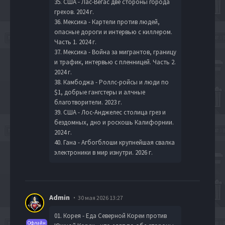
35. США - Лас-Вегас две стороны города
грехов. 2024 г.
36. Мексика - Картели против людей,
опасные дороги и интервью с киллером.
Часть 1. 2024 г.
37. Мексика - Вoйна за мигрaнтов, границу
и трафик, интервью с пленницей. Часть 2.
2024 г.
38. Камбоджа - Роллс-ройсы и люди по
$1, добрые гангстеры и алчные
благотворители. 2023 г.
39. США - Лос-Анджелес столица грез и
бездомных, дно и роскошь Калифорнии.
2024 г.
40. Гана - Агбогблоши крупнейшая свалка
электроники в мир изнутри. 2026 г.
Admin
30 мая 2026 13:27
01. Корея - Еда Северной Кореи против
Офлайн