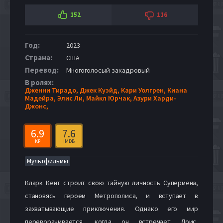
152
116
Год:
2023
Страна:
США
Перевод:
Многоголосый закадровый
В ролях:
Дженни Тирадо,
Джек Куэйд,
Кари Уолгрен,
Киана
Мадейра,
Элис Ли,
Майкл Юрчак,
Азури Харди-
Джонс,
6.9
7.6
KP
IMDB
Мультфильмы
Кларк Кент строит свою тайную личность Супермена,
становясь героем Метрополиса, и вступает в
захватывающие приключения. Однако его мир
переворачивается, когда он встречает Лоис,