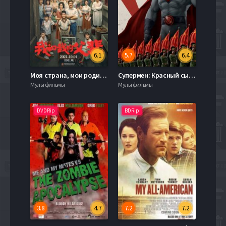
6.1
5.7
6.4
Моя страна, мои родители (2021)
Супермен: Красный сын (2020)
Мультфильмы
Мультфильмы
DVDRip
BDRip
3.8
4.7
7.2
7.2