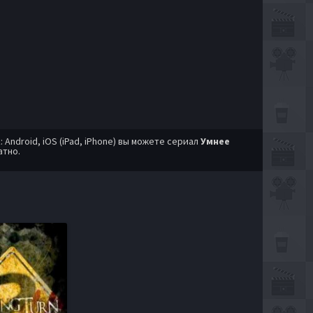
ndroid, iOS (iPad, iPhone) вы можете сериал
Умнее
атно.