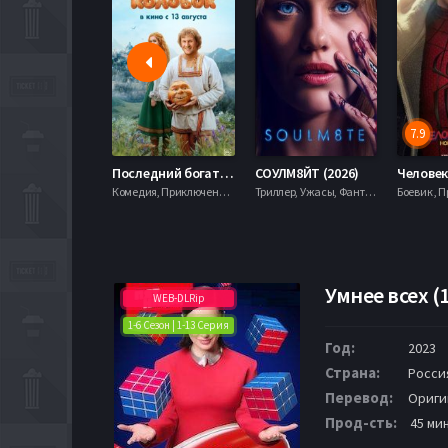
7.9
Последний богатырь. Колобок (2026)
СОУЛМ8ЙТ (2026)
Комедия, Приключения, Фэнтези,
Триллер, Ужасы, Фантастика,
Умнее всех (
WEB-DLRip
1-6 Сезон | 1-13 Серия
Год:
2023
Страна:
Росси
Перевод:
Ориги
Прод-сть:
45 ми