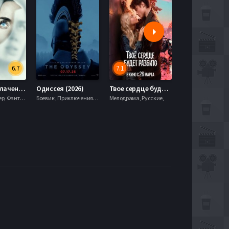
6.7
7.1
День разоблачения (2026)
Одиссея (2026)
Твое сердце будет разбито (2026)
Моана (2026)
Драма, Триллер, Фантастика,
Боевик , Приключения, Фэнтези,
Мелодрама, Русские,