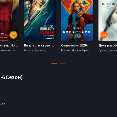
8.2
6.3
Человек-паук: Новый день (2026)
Во власти страха (2026)
Супергерл (2026)
Боевик , Приключения, Фантастика, Фэнтези,
Боевик , Триллер,
Боевик , Драма, Приключения, Фантастика,
1-6 Сезон)
я
нал
н