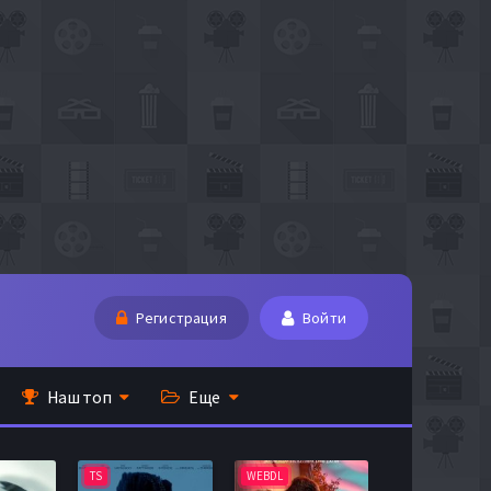
Регистрация
Войти
Наш топ
Еще
TS
WEBDL
TS