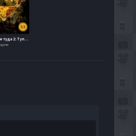
5.5
Поворот не туда 2: Тупик (2007)
редачи