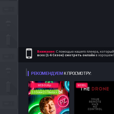
Внимание:
С помощью нашего плеера, который п
всех (1-6 Сезон) смотреть онлайн
в хорошем 
РЕКОМЕНДУЕМ
К ПРОСМОТРУ:
WEB-DLRip
WEBDL
1-3 Сезон | 1-7 Выпуск