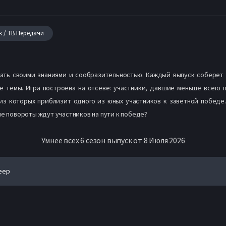
к / ТВ Передачи
ать своими знаниями и сообразительностью. Каждый выпуск соберет 1
 темы. Игра построена на отсеве: участники, давшие меньше всего п
из которых приблизит одного из юных участников к заветной победе.
ые повороты ждут участников на пути к победе?
Умнее всех 6 сезон выпуск от 8 Июля 2026
еер