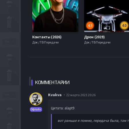
4.9
4.0
Контакты (2026)
Дрон (2019)
Док / ТВ Передачи
Док / ТВ Передачи
КОММЕН
ТАРИИ
Kvakva
22 марта 2023 20:26
Цитата: alapt9
Офлайн
вот раньше я помню, передача была, там т