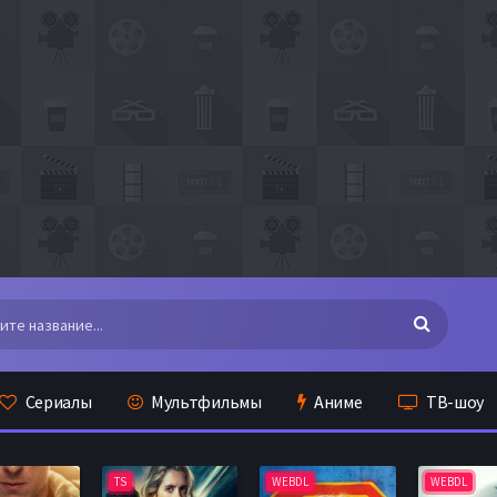
Сериалы
Мультфильмы
Аниме
ТВ-шоу
TS
WEBDL
WEBDL