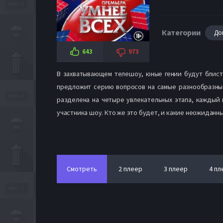
Категории
До
643
973
В захватывающем телешоу, юные гении будут блист
предложит серию вопросов на самые разнообразные
разделена на четыре увлекательных этапа, каждый 
участника шоу. Кто же это будет, и какие неожиданн
Смотреть
2 плеер
3 плеер
4 пл