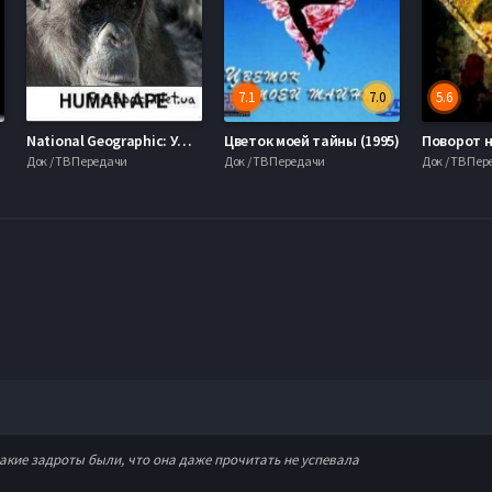
7.1
7.0
5.6
National Geographic: Умнее обезьяны...? (2008)
Цветок моей тайны (1995)
Док / ТВ Передачи
Док / ТВ Передачи
Док / ТВ Пе
акие задроты были, что она даже прочитать не успевала