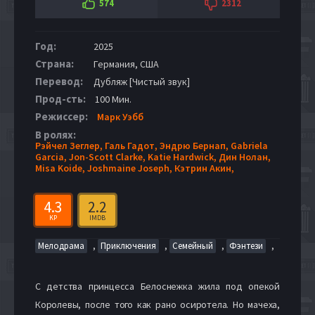
574
2312
Год:
2025
Страна:
Германия, США
Перевод:
Дубляж [Чистый звук]
Прод-сть:
100 Мин.
Режиссер:
Марк Уэбб
В ролях:
Рэйчел Зеглер,
Галь Гадот,
Эндрю Бернап,
Gabriela
Garcia,
Jon-Scott Clarke,
Katie Hardwick,
Дин Нолан,
Misa Koide,
Joshmaine Joseph,
Кэтрин Акин,
4.3
2.2
KP
IMDB
,
,
,
,
Мелодрама
Приключения
Семейный
Фэнтези
С детства принцесса Белоснежка жила под опекой
Королевы, после того как рано осиротела. Но мачеха,