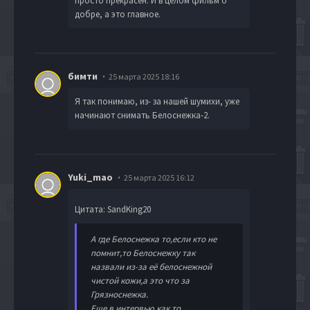
просто прекрасен. И в целом фильм о
добре, а это главное.
бимти
25 марта 2025 18:16
Я так понимаю, из- за нашей шумихи, уже
начинают снимать Белоснежка-2.
Yuki_mao
25 марта 2025 16:12
Цитата: SandKing20
А где Белоснежка то,если кто не
помнит,то Белоснежку так
назвали из-за её белоснежной
чистой кожи,а это что за
Грязноснежка.
Еще в интервью как то