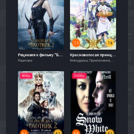
7.3
7.6
Рецензия к фильму "Белоснежка и Охотник 2" 2016
Красноволосая принцесса Белоснежка / Красноволосая Белоснежка (1-2 Сезон)
Рецензии
Мелодрама, Приключения, Семейный, Фэнтези, 720hd, , Слайдер
BDRip
DVDRip
6.1
6.1
6.8
6.1