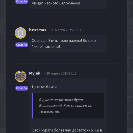
Офлайн
увидел черного Белоснежка
bestmax
21 марта 2025 01:37
Хоспадя! Етить твою налево! Вот это
Офлайн
"кино" так кино!
Myjaki
20 марта 2025 20:17
Цитата: бимти
Офлайн
Я думал негритянка будет
Белоснежкой. Как то совсем не
толерантно.
Этой кураги более чем достаточно. Ты в