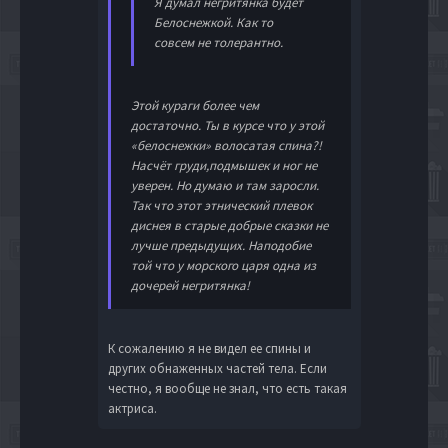
Я думал негритянка будет
Белоснежкой. Как то
совсем не толерантно.
Этой кураги более чем
достаточно. Ты в курсе что у этой
«белоснежки» волосатая спина?!
Насчёт груди,подмышек и ног не
уверен. Но думаю и там заросли.
Так что этот этнический плевок
диснея в старые добрые сказки не
лучше предыдущих. Наподобие
той что у морского царя одна из
дочерей негритянка!
К сожалению я не видел ее спины и
других обнаженных частей тела. Если
честно, я вообще не знал, что есть такая
актриса.