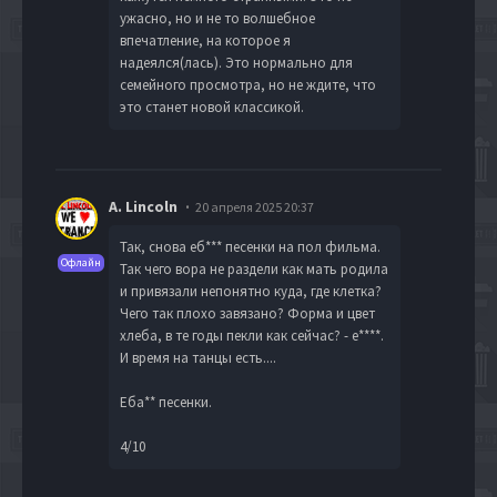
ужасно, но и не то волшебное
впечатление, на которое я
надеялся(лась). Это нормально для
семейного просмотра, но не ждите, что
это станет новой классикой.
A. Lincoln
20 апреля 2025 20:37
Так, снова еб*** песенки на пол фильма.
Офлайн
Так чего вора не раздели как мать родила
и привязали непонятно куда, где клетка?
Чего так плохо завязано? Форма и цвет
хлеба, в те годы пекли как сейчас? - е****.
И время на танцы есть....
Еба** песенки.
4/10