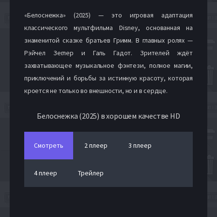
«Белоснежка» (2025) — это игровая адаптация
классического мультфильма Disney, основанная на
знаменитой сказке братьев Гримм. В главных ролях —
Рэйчел Зеглер и Галь Гадот. Зрителей ждёт
захватывающее музыкальное фэнтези, полное магии,
приключений и борьбы за истинную красоту, которая
кроется не только во внешности, но и в сердце.
Белоснежка (2025) в хорошем качестве HD
Смотреть
2 плеер
3 плеер
4 плеер
Трейлер