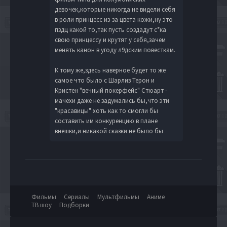
девочек,которые никогда не видели себя
в роли принцесс из-за цвета кожи,ну это
пздц какой то,так пусть создадут с*ка
свою принцессу и крутят у себя,зачем
менять канон в угоду л9дским повесткам.
К тому же,здесь наверное будет то же
самое что было с Шарлиз Терон и
Кристен "вечный покерфейс" Стюарт -
мачехи даже не задумались бы,что эти
"красавицы" хоть как то смогли бы
составить им конкуренцию в плане
внешки,и никакой сказки не было бы
Фильмы
Сериалы
Мультфильмы
Аниме
ТВ шоу
Подборки