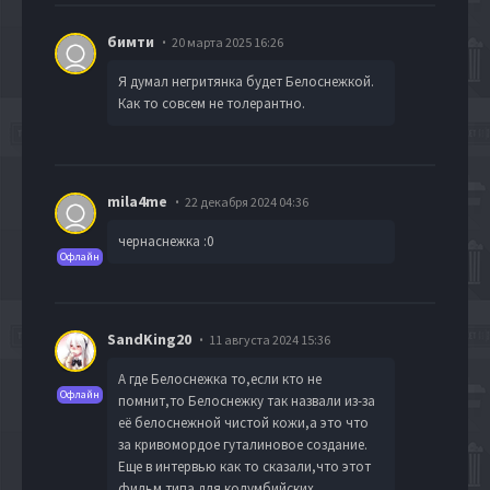
бимти
20 марта 2025 16:26
Я думал негритянка будет Белоснежкой.
Как то совсем не толерантно.
mila4me
22 декабря 2024 04:36
чернаснежка :0
Офлайн
SandKing20
11 августа 2024 15:36
А где Белоснежка то,если кто не
Офлайн
помнит,то Белоснежку так назвали из-за
её белоснежной чистой кожи,а это что
за кривомордое гуталиновое создание.
Еще в интервью как то сказали,что этот
фильм типа для колумбийских