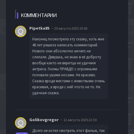
КОММЕН
ТАРИИ
Pipetka85
20 августа 2025 10:56
Наконец посмотрела эту сказку, хоть мне
40 лет решила написать комментарий.
Нового они абсолютно ничего не
слелали. Девушка, не знаю в её доброту
вообще както не веритца не удаченя
актриса. Гномы ПРАВДО с огромными
головали ушами носами. Не красиво.
Сказка вроде местами с животеыми очень
красивая, а вроде с ней чтото не то. Не
удачная сказка.
Golikovgregor
12 августа 2025 22:30
Долго не хотел смотреть этот фильм, так