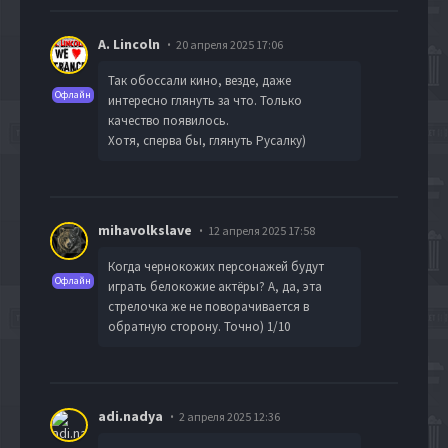
A. Lincoln
20 апреля 2025 17:06
Так обоссали кино, везде, даже
Офлайн
интересно глянуть за что. Только
качество появилось.
Хотя, сперва бы, глянуть Русалку)
mihavolkslave
12 апреля 2025 17:58
Когда чернокожих персонажей будут
Офлайн
играть белокожие актёры? А, да, эта
стрелочка же не поворачивается в
обратную сторону. Точно) 1/10
adi.nadya
2 апреля 2025 12:36