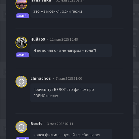
31 мая 2025 01:37
это же мюзикл, одни песни
Офлайн
Huila59
11 мая 2025 10:49
Я не понял она чё нигерша чтоли?!
Офлайн
chinachos
7 мая 2025 21:00
причем тут БЕЛО? это фильм про
ГОВНОснежку
Boolt
3 мая 2025 02:11
конец фильма - пускай теребонькает