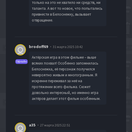
только на это не хватило ни средств, ни
таланта. А вот то новое, что попытались
привнести в Белоснежку, вызывает
отвращение.
brodoff69
31 марта 2025 10:42
Актёрская игра в этом фильме – выше
Офлайн
всяких похвал! Особенно запомнилась
Белоснежка, её персонаж получился
невероятно живым и многогранным. Я
искренне переживал за неё на
протяжении всего фильма. Сюжет
довольно интересный, но именно игра
актёров делает этот фильм особенным.
a35
27 марта 2025 22:51