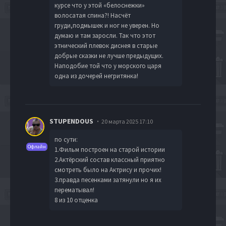
курсе что у этой «белоснежки»
волосатая спина?! Насчёт
груди,подмышек и ног не уверен. Но
думаю и там заросли. Так что этот
этнический плевок диснея в старые
добрые сказки не лучше предыдущих.
Наподобие той что у морского царя
одна из дочерей негритянка!
STUPENDOUS
20 марта 2025 17:10
по сути:
Офлайн
1.Фильм построен на старой истории
2.Актёрский состав классный приятно
смотреть было на Актрису и прочих!
3.правда песенками затянули но я их
перематывал!
8 из 10 отценка