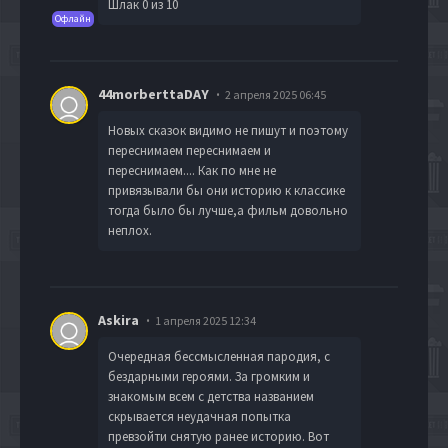
Шлак 0 из 10
Офлайн
44morberttaDAY
2 апреля 2025 06:45
Новых сказок видимо не пишут и поэтому
переснимаем переснимаем и
переснимаем.... Как по мне не
привязывали бы они историю к классике
тогда было бы лучше,а фильм довольно
неплох.
Askira
1 апреля 2025 12:34
Очередная бессмысленная пародия, с
бездарными героями. За громким и
знакомым всем с детства названием
скрывается неудачная попытка
превзойти снятую ранее историю. Вот