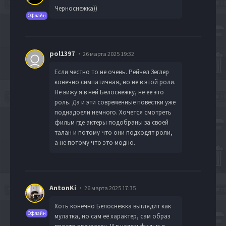
Черноснежка))
Офлайн
pol1397
26 марта 2025 19:32
Если честно то не очень. Рейчел Зеглер
конечно симпатичная, но не в этой роли.
Не вижу я в ней Белоснежку, не ее это
роль. Да и эти современные повестки уже
поднадоели немного. Хочется смотреть
фильм где актеры подобраны за своей
талан и потому что они подходят роли,
а не потому что это модно.
AntonKi
26 марта 2025 17:35
Хоть конечно Белоснежка выглядит как
Офлайн
мулатка, но сам её характер, сам образ