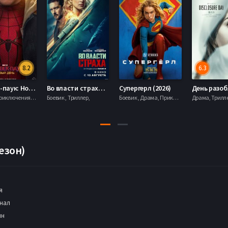
8.2
6.3
Человек-паук: Новый день (2026)
Во власти страха (2026)
Супергерл (2026)
Боевик , Приключения, Фантастика, Фэнтези,
Боевик , Триллер,
Боевик , Драма, Приключения, Фантастика,
езон)
я
нал
ин