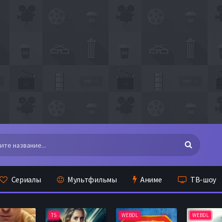
Сериалы
Мультфильмы
Аниме
ТВ-шоу
TS
WEBDL
WEBDL