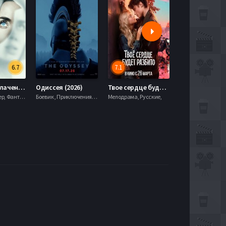
6.7
7.1
День разоблачения (2026)
Одиссея (2026)
Твое сердце будет разбито (2026)
Моана (2026)
Драма, Триллер, Фантастика,
Боевик , Приключения, Фэнтези,
Мелодрама, Русские,