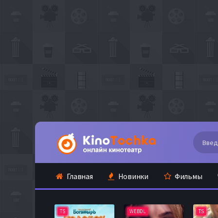
Главная
Новинки
Фильмы
TS
WEBDL
TS