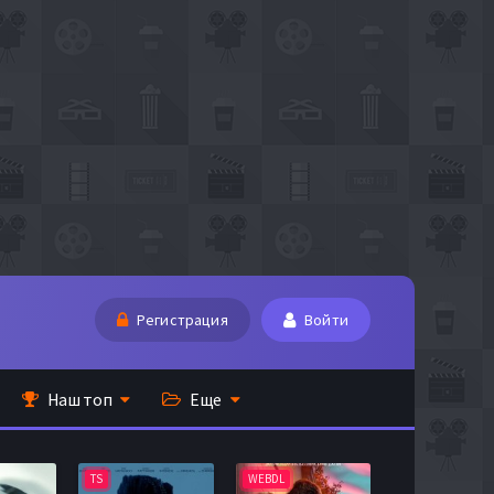
Регистрация
Войти
Наш топ
Еще
TS
WEBDL
TS