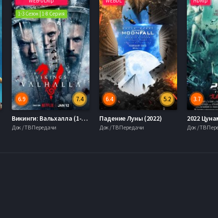
WEB-DLRip
WEBDL
HDRip
1-3 Сезон | 1-8 Серия
6.9
7.4
6.4
5.2
3.7
Викинги: Вальхалла (1-3 Сезон)
Падение Луны (2022)
2022 Цуна
Док / ТВ Передачи
Док / ТВ Передачи
Док / ТВ Пе