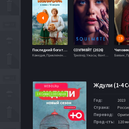
7.9
Последний богатырь. Колобок (2026)
СОУЛМ8ЙТ (2026)
Комедия, Приключения, Фэнтези,
Триллер, Ужасы, Фантастика,
Ждули (1-4 С
WEB-DLRip
1-4 Сезон | 1-10 Серия
Год:
2023
Страна:
Росси
Перевод:
Ориги
Прод-сть:
120 м