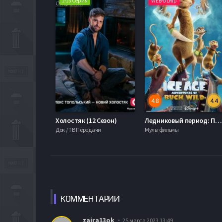
1-13 Серия
WEB-DLRip
4.8
4.4
Холостяк (12 Сезон)
Ледниковый период: Приключения Бака (2022)
Док / ТВ Передачи
Мультфильмы
КОММЕН
ТАРИИ
zaira13ok
25 марта 2023 13:49