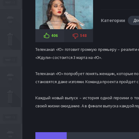
Категории
До
406
548
Телеканал «Ю» готовит громкую премьеру – реалити
«Ждули» состоится 3 марта на «Ю».
Телеканал «Ю» попробует понять женщин, которые по
становятся даже изгоями. Команда проекта пройдет с
Каждый новый выпуск – история одной героини о том
своей жизни ожидание. А в финале выпуска каждой ге