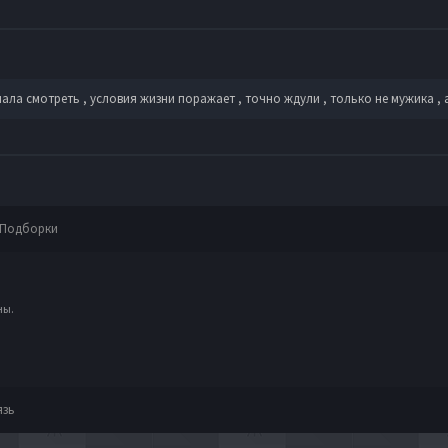
ала смотреть , условия жизни поражает , точно ждули , только не мужика ,
Подборки
ны.
язь