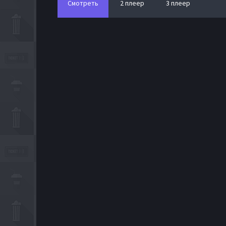
Смотреть
2 плеер
3 плеер