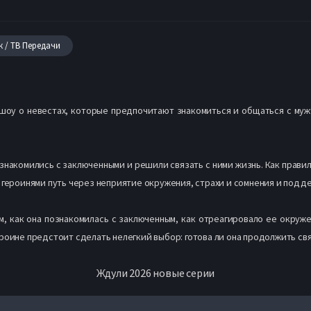
к / ТВ Передачи
-шоу о невестах, которые предпочитают знакомиться и общаться с му
знакомились с заключенными и решили связать с ними жизнь. Как прав
 героинями путь через неприятие окружения, страхи и сомнения и подде
, как она познакомилась с заключенным, как отреагировало ее окруже
роине предстоит сделать нелегкий выбор: готова ли она продолжить св
Ждули 2026 новые серии