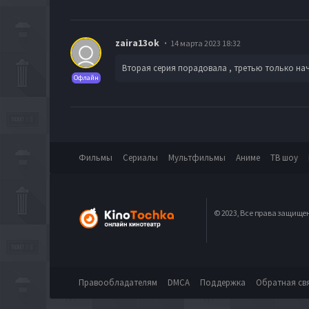
zaira13ok
14 марта 2023 18:32
Вторая серия порадовала , третью только нач
Офлайн
Фильмы
Сериалы
Мультфильмы
Аниме
ТВ шоу
© 2023, Все права защище
Правообладателям
DMCA
Поддержка
Обратная св