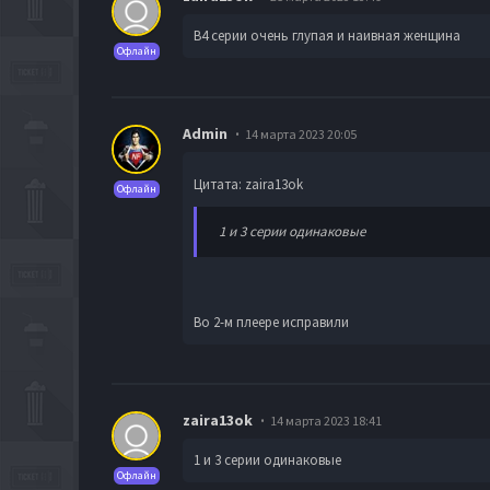
В4 серии очень глупая и наивная женщина
Офлайн
Admin
14 марта 2023 20:05
Цитата: zaira13ok
Офлайн
1 и 3 серии одинаковые
Во 2-м плеере исправили
zaira13ok
14 марта 2023 18:41
1 и 3 серии одинаковые
Офлайн