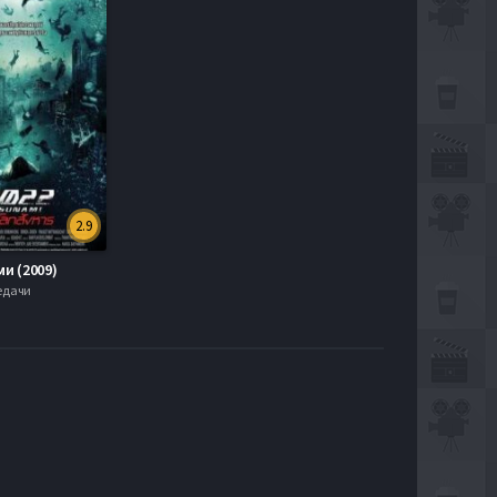
2.9
ми (2009)
редачи