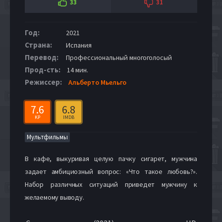
33
31
Год:
2021
Страна:
Испания
Перевод:
Профессиональный многоголосый
Прод-сть:
14 мин.
Режиссер:
Альберто Мьельго
7.6
6.8
KP
IMDB
Мультфильмы
В кафе, выкуривая целую пачку сигарет, мужчина
задает амбициозный вопрос: «Что такое любовь?».
Набор различных ситуаций приведет мужчину к
желаемому выводу.