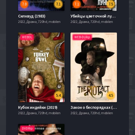
7.0
7.1
7.1
7.5
Силквуд (1983)
Убийцы цветочной луны (2023)
2022, Драма, 720hd, mobilen
2022, Драма, 720hd, mobilen
WEBDL
WEB-DLRip
5.4
4.5
Кубок индейки (2019)
Закон о беспорядках (2018)
2022, Драма, 720hd, mobilen
2022, Драма, 720hd, mobilen
DVDRip