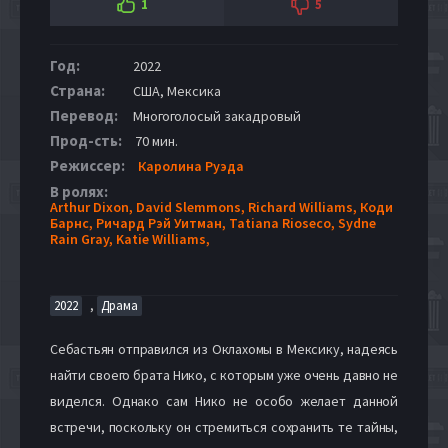
1
5
Год:
2022
Страна:
США, Мексика
Перевод:
Многоголосый закадровый
Прод-сть:
70 мин.
Режиссер:
Каролина Руэда
В ролях:
Arthur Dixon,
David Slemmons,
Richard Williams,
Коди
Барнс,
Ричард Рэй Уитман,
Tatiana Rioseco,
Sydne
Rain Gray,
Katie Williams,
,
2022
Драма
Себастьян отправился из Оклахомы в Мексику, надеясь
найти своего брата Нико, с которым уже очень давно не
виделся. Однако сам Нико не особо желает данной
встречи, поскольку он стремиться сохранить те тайны,