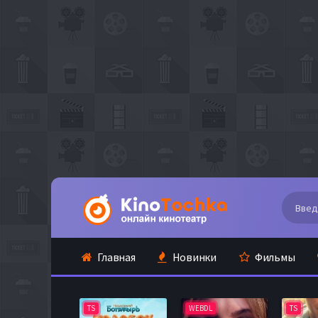
Главная
Новинки
Фильмы
TS
WEBDL
TS