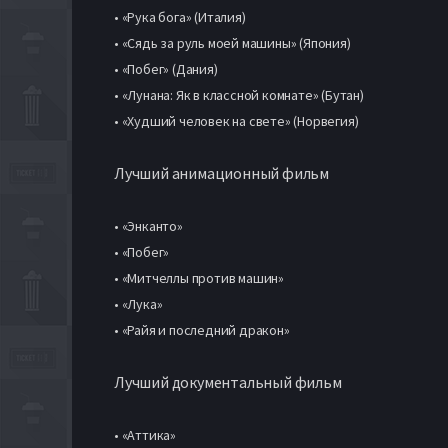
• «Рука бога» (Италия)
• «Сядь за руль моей машины» (Япония)
• «Побег» (Дания)
• «Лунана: Як в классной комнате» (Бутан)
• «Худший человек на свете» (Норвегия)
Лучший анимационный фильм
• «Энканто»
• «Побег»
• «Митчеллы против машин»
• «Лука»
• «Райя и последний дракон»
Лучший документальный фильм
• «Аттика»