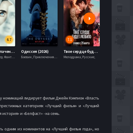
6.7
7.1
День разоблачения (2026)
Одиссея (2026)
Твое сердце будет разбито (2026)
Моана (2026)
Драма, Триллер, Фантастика,
Боевик , Приключения, Фэнтези,
Мелодрама, Русские,
ву номинаций лидирует фильм Джейн Кэмпион «Власть
 в престижных категориях «Лучший фильм» и «Лучший
 история» и «Белфаст» - на семь.
ть одним из номинантов на «Лучший фильм года», но