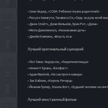
• Сиан Хедер, «CODA: Ребенок глухих родителей»
• Рюсукэ Хамагути, Такамаса Оэ,«Сядь за руль моей м
• Джон Спэйтс, Дени Вильнёв, Эрик Рот, «Дюна»
• Мэгги Джилленхол, «Незнакомая дочь»
• Джейн Кэмпион, «Власть пса»
Лучший оригинальный сценарий
• Пол Томас Андерсон, «Лакричная пицца»
• Кеннетт Брана, «Белфаст»
• Адам МакКей, «Не смотрите наверх»
• Зак Бэйлин, «Король Ричард»
• Йоаким Триер, Эскиль Вогт, «Худший человек на све
Лучший иностранный фильм