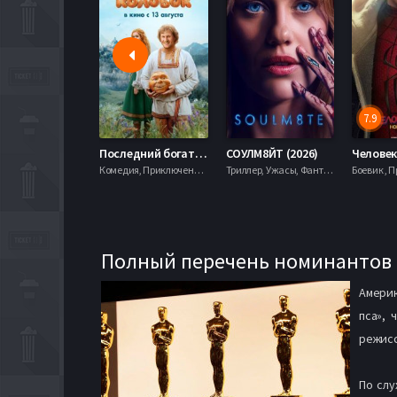
7.9
Последний богатырь. Колобок (2026)
СОУЛМ8ЙТ (2026)
Комедия, Приключения, Фэнтези,
Триллер, Ужасы, Фантастика,
Полный перечень номинантов н
Америк
пса», 
режисс
По слу