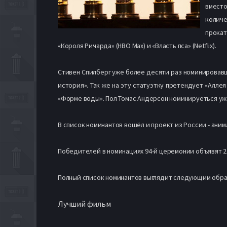
вмест
количе
прокат
«Короля Ричарда» (HBO Max) и «Власть пса» (Netflix).
Стивен Спилберг уже более десяти раз номинировавши
история». Так же на эту статуэтку претендует «Алл
«Форме воды». Пол Томас Андерсон номинируеться уже 
В список номинантов вошёл и проект из России - ани
Победителей в номинациях 94-й церемонии объявят 27
Полный список номинантов выглядит следующим обра
Лучший фильм