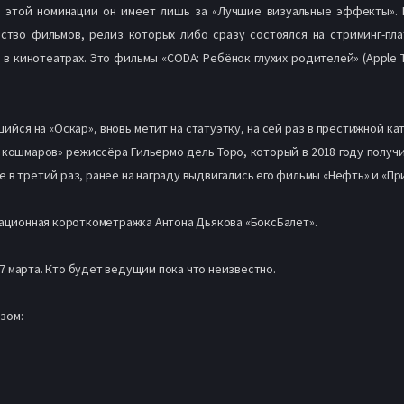
о этой номинации он имеет лишь за «Лучшие визуальные эффекты». 
ство фильмов, релиз которых либо сразу состоялся на стриминг-пл
 в кинотеатрах. Это фильмы «CODA: Ребёнок глухих родителей» (Apple TV+
йся на «Оскар», вновь метит на статуэтку, на сей раз в престижной к
ея кошмаров» режиссёра Гильермо дель Торо, который в 2018 году получ
в третий раз, ранее на награду выдвигались его фильмы «Нефть» и «При
мационная короткометражка Антона Дьякова «БоксБалет».
 марта. Кто будет ведущим пока что неизвестно.
зом: