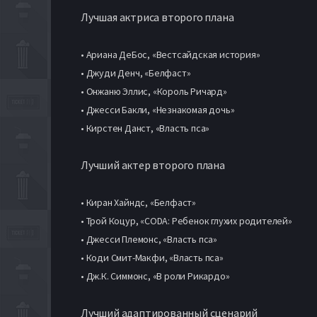
Лучшая актриса второго плана
• Ариана ДеБос, «Вестсайдская история»
• Джуди Денч, «Белфаст»
• Онжаню Эллис, «Король Ричард»
• Джесси Бакли, «Незнакомая дочь»
• Кирстен Данст, «Власть пса»
Лучший актер второго плана
• Киран Хайндс, «Белфаст»
• Трой Коцур, «CODA: Ребенок глухих родителей»
• Джесси Племонс, «Власть пса»
• Коди Смит-Макфи, «Власть пса»
• Дж.К. Симмонс, «В роли Рикардо»
Лучший адаптированный сценарий