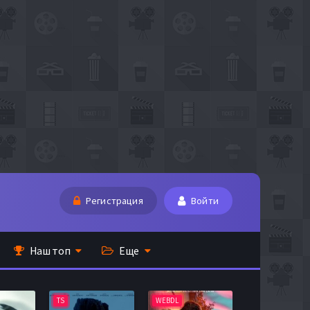
Регистрация
Войти
Наш топ
Еще
TS
WEBDL
TS