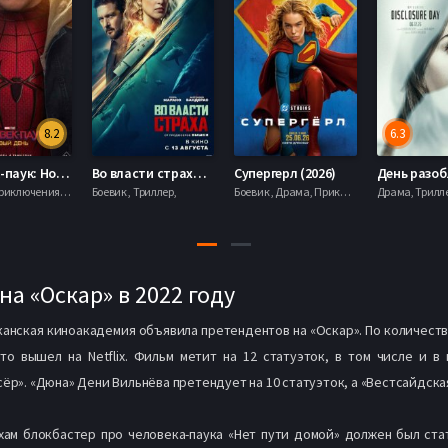
8.2
6.3
Человек-паук: Новый день (2026)
Во власти страха (2026)
Супергерл (2026)
Боевик , Приключения, Фантастика, Фэнтези,
Боевик , Триллер,
Боевик , Драма, Приключения, Фантастика,
а «Оскар» в 2022 году
анская киноакадемия объявила претендентов на «Оскар». По количест
что вышел на Netflix. Фильм метит на 12 статуэток, в том числе и
ёр». «Дюна» Дени Вильнёва претендует на 10 статуэток, а «Вестсайдская
хам блокбастер про человека-паука «Нет пути домой» должен был ста