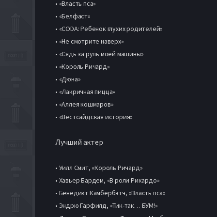
• «Власть пса»
• «Белфаст»
• «CODA: Ребенок глухих родителей»
• «Не смотрите наверх»
• «Сядь за руль моей машины»
• «Король Ричард»
• «Дюна»
• «Лакричная пицца»
• «Аллея кошмаров»
• «Вестсайдская история»
Лучший актер
• Уилл Смит, «Король Ричард»
• Хавьер Бардем, «В роли Рикардо»
• Бенедикт Камбербэтч, «Власть пса»
• Эндрю Гарфилд, «Тик-так… БУМ!»