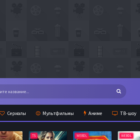
Сериалы
Мультфильмы
Аниме
ТВ-шоу
TS
WEBDL
WEBDL