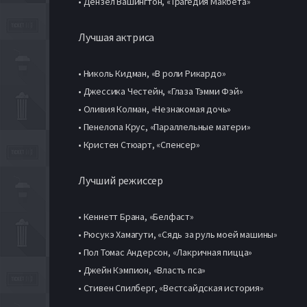
• Дензел Вашингтон, «Трагедия Макбета»
Лучшая актриса
• Николь Кидман, «В роли Рикардо»
• Джессика Честейн, «Глаза Тэмми Фэй»
• Оливия Колман, «Незнакомая дочь»
• Пенелопа Крус, «Параллельные матери»
• Кристен Стюарт, «Спенсер»
Лучший режиссер
• Кеннетт Брана, «Белфаст»
• Рюсукэ Хамагути, «Сядь за руль моей машины»
• Пол Томас Андерсон, «Лакричная пицца»
• Джейн Кэмпион, «Власть пса»
• Стивен Спилберг, «Вестсайдская история»