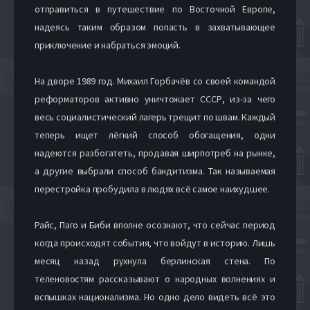
отправиться в путешествие по Восточной Европе,
надеясь таким образом попасть в захватывающее
приключение и набраться эмоций.
На дворе 1989 год. Михаил Горбачёв со своей командой
реформаторов активно уничтожает СССР, из-за чего
весь социалистический лагерь трещит по швам. Каждый
теперь ищет лёгкий способ обогащения, одни
надеются разбогатеть, продавая ширпотреб на рынке,
а другие выбрали способ бандитизма. Так называемая
перестройка пробудила в людях всё самое наихудшее.
Райс, Паго и Биби вполне осознают, что сейчас период
когда происходят события, что войдут в историю. Лишь
месяц назад рухнула берлинская стена. По
теленовостям рассказывают о народных волнениях и
вспышках национализма. Но одно дело видеть всё это