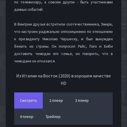
по телевизору, а совсем другое - быть участниками
данных событий.
В Венгрии друзья встретили соотечественника, Эмира,
что настроен радикально оппозиционно по отношению
к президенту Николаю Чаушеску, и был вынужден
бежать из страны. Он попросил Райс, Паго и Биби
доставить чемодан его семье, но говорить, что в
чемодане он отказался.
Из Италии на Восток (2020) в хорошем качестве
HD
Смотреть
2 плеер
3 плеер
4 плеер
Трейлер