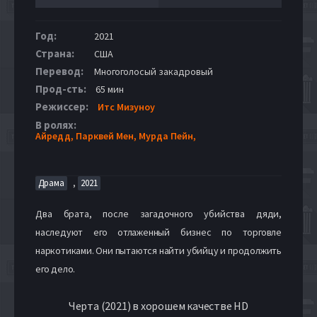
Год:
2021
Страна:
США
Перевод:
Многоголосый закадровый
Прод-сть:
65 мин
Режиссер:
Итс Мизуноу
В ролях:
Айредд,
Парквей Мен,
Мурда Пейн,
,
Драма
2021
Два брата, после загадочного убийства дяди,
наследуют его отлаженный бизнес по торговле
наркотиками. Они пытаются найти убийцу и продолжить
его дело.
Черта (2021) в хорошем качестве HD