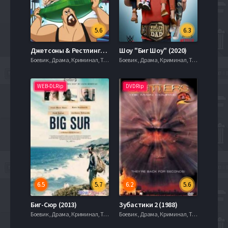
5.6
6.3
Джетсоны & Рестлинг: Робо-Рестлинг (2017)
Шоу "Биг Шоу" (2020)
Боевик , Драма, Криминал, Триллер, 2021, 720hd, mobilen
Боевик , Драма, Криминал, Триллер, 2021, 720hd, mobilen
WEB-DLRip
DVDRip
6.5
5.7
6.2
5.6
Биг-Сюр (2013)
Зубастики 2 (1988)
Боевик , Драма, Криминал, Триллер, 2021, 720hd, mobilen
Боевик , Драма, Криминал, Триллер, 2021, 720hd, mobilen