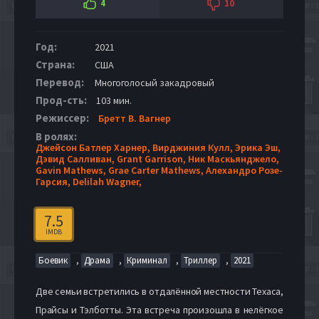
4
10
Год:
2021
Страна:
США
Перевод:
Многоголосый закадровый
Прод-сть:
103 мин.
Режиссер:
Бретт В. Вагнер
В ролях:
Джейсон Батлер Харнер,
Вирджиния Кулл,
Эрика Эш,
Дэвид Салливан,
Grant Garrison,
Ник Маскьянджело,
Gavin Mathews,
Grae Carter Mathews,
Алехандро Розе-
Гарсия,
Delilah Wagner,
7.5
IMDB
,
,
,
,
Боевик
Драма
Криминал
Триллер
2021
Две семьи встретились в отдалённой местности Техаса,
Прайсы и Тэлботты. Эта встреча произошла в нелёгкое