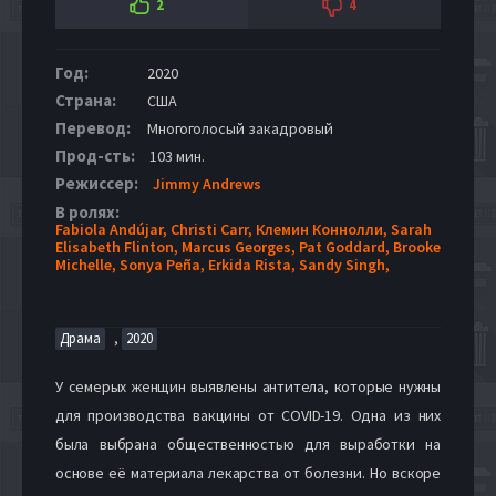
2
4
Год:
2020
Страна:
США
Перевод:
Многоголосый закадровый
Прод-сть:
103 мин.
Режиссер:
Jimmy Andrews
В ролях:
Fabiola Andújar,
Christi Carr,
Клемин Коннолли,
Sarah
Elisabeth Flinton,
Marcus Georges,
Pat Goddard,
Brooke
Michelle,
Sonya Peña,
Erkida Rista,
Sandy Singh,
,
Драма
2020
У семерых женщин выявлены антитела, которые нужны
для производства вакцины от COVID-19. Одна из них
была выбрана общественностью для выработки на
основе её материала лекарства от болезни. Но вскоре