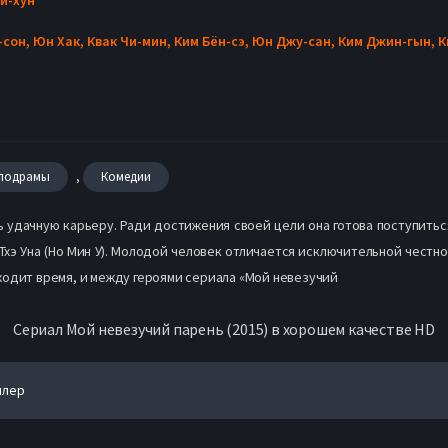
-сон,
Юн Хак,
Квак Чи-мин,
Ким Бён-сэ,
Юн Джу-сан,
Ким Джин-гын,
К
,
лодрамы
Комедии
ь удачную карьеру. Ради достижения своей цели она готова поступит
Тхэ Уна (Но Мин У). Молодой человек отличается исключительной честн
ходит время, и между героями сериала «Мой невезучий
Сериал Мой невезучий парень (2015) в хорошем качестве HD
йлер