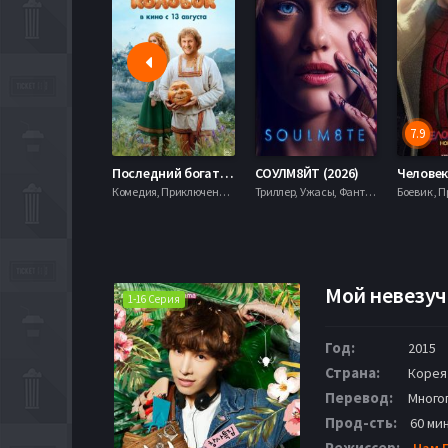
7.9
Последний богатырь. Колобок (2026)
СОУЛМ8ЙТ (2026)
Комедия, Приключения, Фэнтези,
Триллер, Ужасы, Фантастика,
Мой невезуч
1-16 Серия
Год:
2015
Страна:
Корея
Перевод:
Много
Прод-сть:
60 ми
Режиссер:
Нам Г