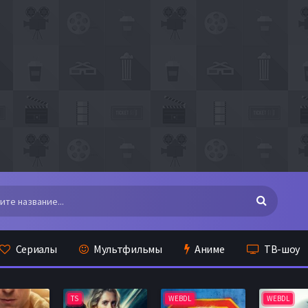
Сериалы
Мультфильмы
Аниме
ТВ-шоу
TS
WEBDL
WEBDL