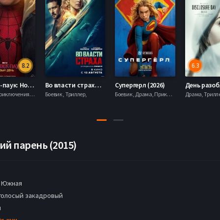
8.2
6.3
Человек-паук: Новый день (2026)
Во власти страха (2026)
Супергерл (2026)
Боевик , Приключения, Фантастика, Фэнтези,
Боевик , Триллер,
Боевик , Драма, Приключения, Фантастика,
ий парень (2015)
 Южная
голосый закадровый
н
и-хун