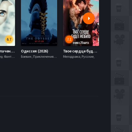
6.7
7.1
День разоблачения (2026)
Одиссея (2026)
Твое сердце будет разбито (2026)
Моана (2026)
Драма, Триллер, Фантастика,
Боевик , Приключения, Фэнтези,
Мелодрама, Русские,