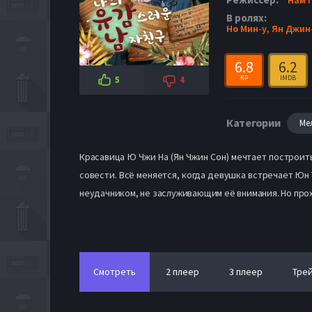
В ролях:
Но Мин-у,
Ян Джин
6.8
6.2
KP
IMDB
5
4
Категории
Ме
Красавица Ю Чжи На (Ян Чжин Сон) мечтает построит
совести. Всё меняется, когда девушка встречает Юн 
неудачником, не заслуживающим её внимания. Но про
Смотреть
2 плеер
3 плеер
Тре