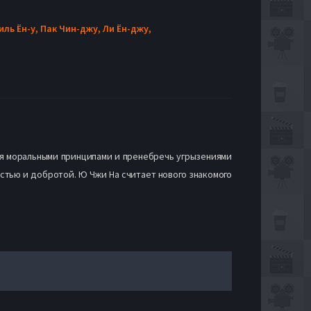
иль Ён-у,
Пак Чин-джу,
Ли Ён-джу,
ься моральными принципами и пренебречь угрызениями
остью и добротой. Ю Чжи На считает нового знакомого