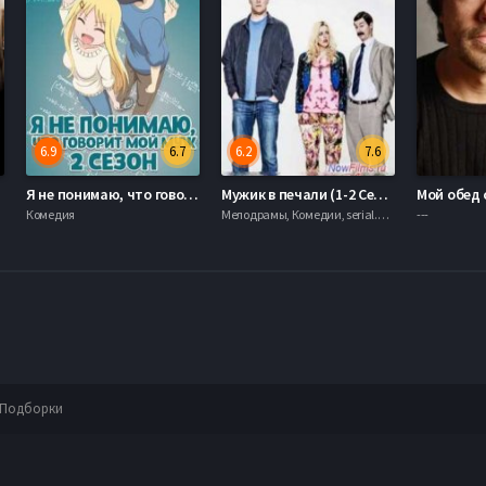
6.9
6.7
6.2
7.6
Я не понимаю, что говорит мой муж / Я ни хрена не понимаю о чем говорит мой муж / Я не могу понять, что говорит мой муж (2015) 1-2 Сезон
Мужик в печали (1-2 Сезон) (2013)
Мой обед с
Комедия
Мелодрамы, Комедии, serial.mob
---
Подборки