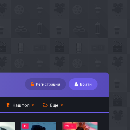
Регистрация
Войти
Наш топ
Еще
TS
WEBDL
TS