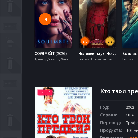
7.9
8.2
СОУЛМ8ЙТ (2026)
Человек-паук: Новый день (2026)
Триллер, Ужасы, Фантастика,
Боевик , Приключения, Фантастика, Фэнтези,
Боевик , Т
Кто твои пре
DVDRip
Год:
2002
Страна:
США
Перевод:
Профе
Прод-сть:
105 ми
Режиссер:
Энди