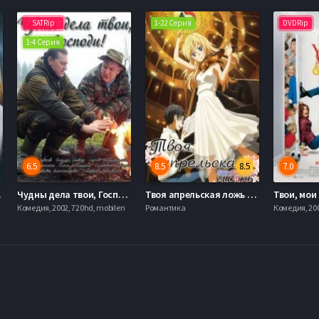
SATRip
1-22 Серия
DVDRip
1-4 Серия
6.5
8.5
8.5
7.0
Сезон)
Чудны дела твои, Господи! (2015)
Твоя апрельская ложь / Твои апрельские грезы / Апрель - это твоя ложь (2014)
Твои, мои 
Комедия, 2002, 720hd, mobilen
Романтика
Комедия, 200