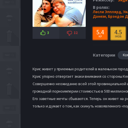
В ролях:
Лесли Эпплярд,
Уи
Данезе,
Брэндон Д
5.4
4.5
3
12
KP
IMDB
Категории
Ко
Крис живет у приемных родителей в маленьком город
Крис упорно отвергает знаки внимания со стороны Ке
Совершенно неожиданно всей этой провинциальной ид
громадной порноимперии стоимостью в 500 миллионов 
Его заветные мечты сбываются. Теперь он живет на р
только и думает о том, как скинуть новоявленного «по