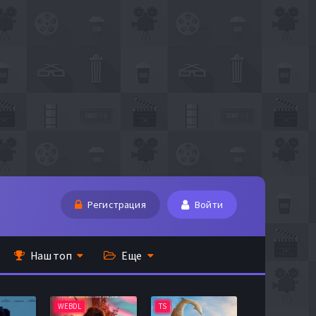
Регистрация
Войти
Наш топ
Еще
WEBDL
TS
BDRip