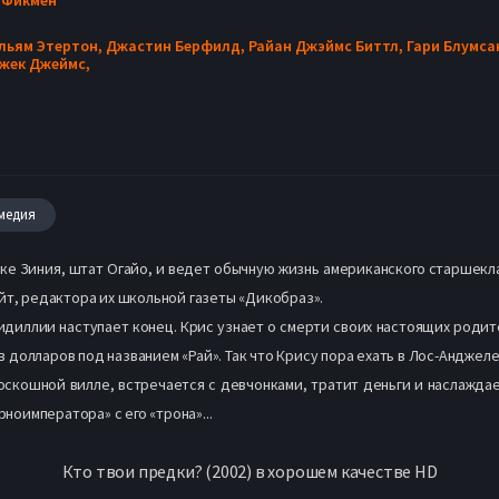
льям Этертон,
Джастин Берфилд,
Райан Джэймс Биттл,
Гари Блумса
жек Джеймс,
медия
ке Зиния, штат Огайо, и ведет обычную жизнь американского старшек
йт, редактора их школьной газеты «Дикобраз».
иллии наступает конец. Крис узнает о смерти своих настоящих родителе
долларов под названием «Рай». Так что Крису пора ехать в Лос-Анджел
оскошной вилле, встречается с девчонками, тратит деньги и наслаждае
рноимператора» с его «трона»...
Кто твои предки? (2002) в хорошем качестве HD