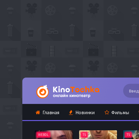
Главная
Новинки
Фильмы
WEBDL
TS
TS