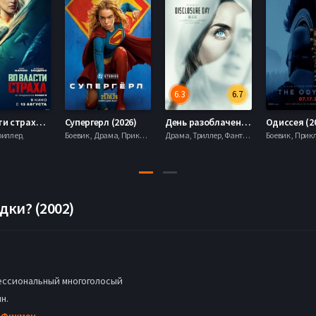
6.3
6.7
Во власти страха (2026)
Супергерл (2026)
День разоблачения (2026)
Одиссея (2
риллер,
Боевик , Драма, Приключения, Фантастика,
Драма, Триллер, Фантастика,
дки? (2002)
ссиональный многоголосый
н.
 Фикмен