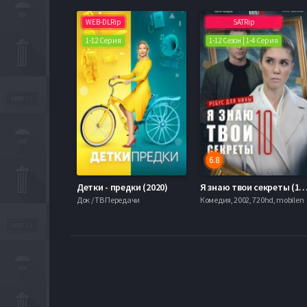
WEB-DLRip
SATRip
1-12 Серия
1-12 Сезон | 1-4 Серия
6.8
Детки - предки (2020)
Я знаю твои секреты (1-12 
Док / ТВ Передачи
Комедия, 2002, 720hd, mobilen