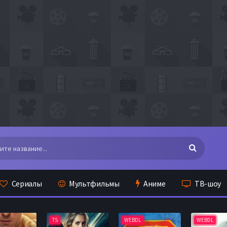
Сериалы
Мультфильмы
Аниме
ТВ-шоу
TS
WEBDL
WEBDL