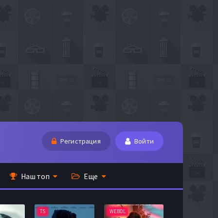
Регистрация
Войти
Наш топ
Еще
TS
WEBDL
TS