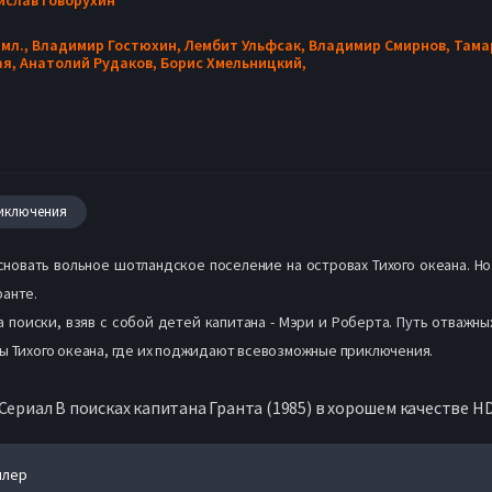
 мл.,
Владимир Гостюхин,
Лембит Ульфсак,
Владимир Смирнов,
Тама
ая,
Анатолий Рудаков,
Борис Хмельницкий,
иключения
основать вольное шотландское поселение на островах Тихого океана. Н
ранте.
на поиски, взяв с собой детей капитана - Мэри и Роберта. Путь отважн
ры Тихого океана, где их поджидают всевозможные приключения.
Сериал В поисках капитана Гранта (1985) в хорошем качестве H
йлер