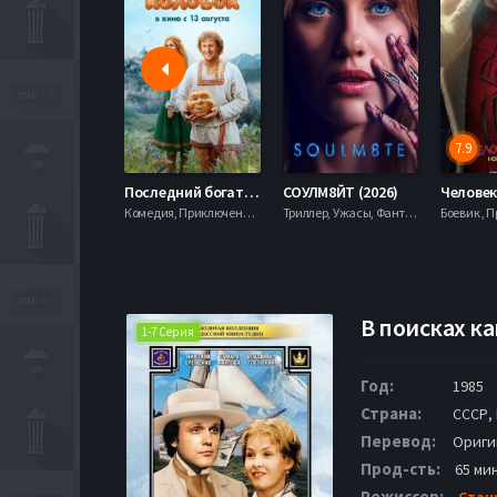
7.9
Последний богатырь. Колобок (2026)
СОУЛМ8ЙТ (2026)
Комедия, Приключения, Фэнтези,
Триллер, Ужасы, Фантастика,
В поисках ка
1-7 Серия
Год:
1985
Страна:
СССР, 
Перевод:
Ориги
Прод-сть:
65 мин
Режиссер:
Стан