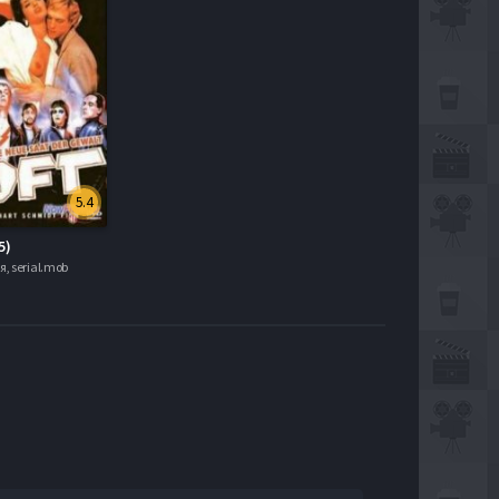
5.4
5)
, serial.mob