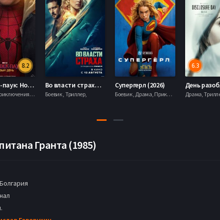
8.2
6.3
Человек-паук: Новый день (2026)
Во власти страха (2026)
Супергерл (2026)
Боевик , Приключения, Фантастика, Фэнтези,
Боевик , Триллер,
Боевик , Драма, Приключения, Фантастика,
питана Гранта (1985)
Болгария
нал
.
ислав Говорухин