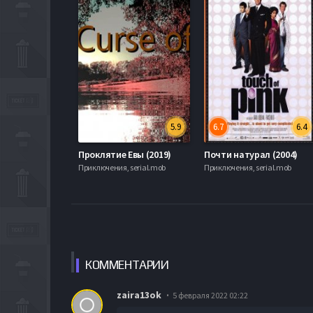
5.9
6.7
6.4
Проклятие Евы (2019)
Почти натурал (2004)
Приключения, serial.mob
Приключения, serial.mob
КОММЕН
ТАРИИ
zaira13ok
5 февраля 2022 02:22