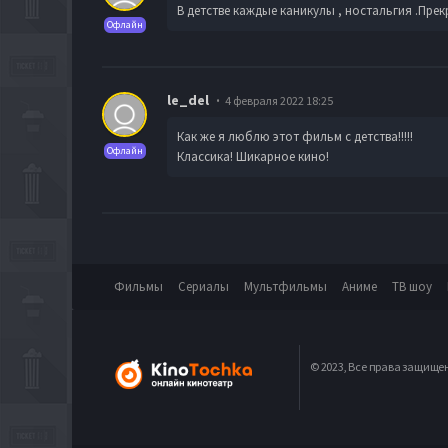
В детстве каждые каникулы , ностальгия .Прек
Офлайн
le_del
4 февраля 2022 18:25
Как же я люблю этот фильм с детства!!!!!
Офлайн
Классика! Шикарное кино!
Фильмы
Сериалы
Мультфильмы
Аниме
ТВ шоу
© 2023, Все права защище