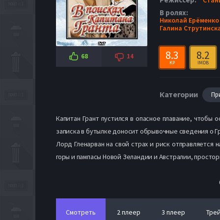
В ролях:
Николай Ерёменко
Галина Струтинск
8.3
8.2
68
14
KP
IMDB
Категории
Пр
Капитан Грант пустился в опасное плавание, чтобы 
записка в бутылке доносит обрывочные сведения о Г
Лорд Гленарван на свой страх и риск отправляется 
горы и пампасы Новой Зеландии и Австралии, просто
Смотреть
2 плеер
3 плеер
Тре