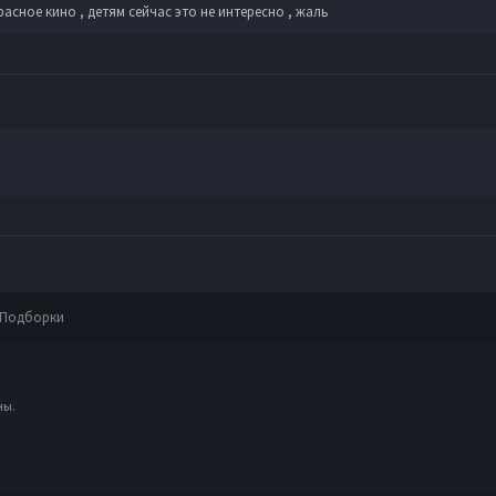
расное кино , детям сейчас это не интересно , жаль
Подборки
ны.