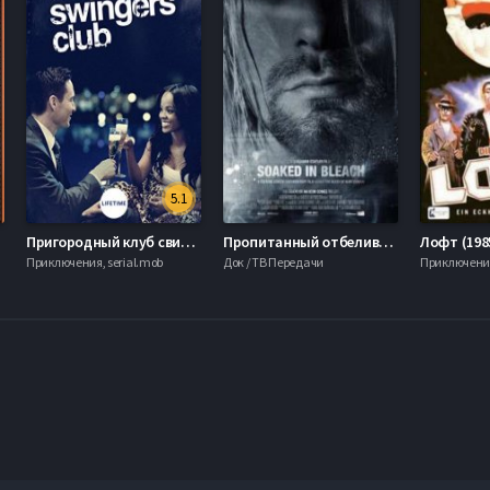
5.1
Пригородный клуб свингеров (2019)
Пропитанный отбеливателем (2015)
Лофт (198
Приключения, serial.mob
Док / ТВ Передачи
Приключения