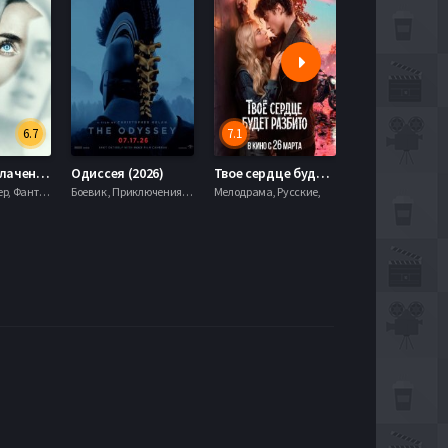
6.7
7.1
День разоблачения (2026)
Одиссея (2026)
Твое сердце будет разбито (2026)
Моана (2026)
Драма, Триллер, Фантастика,
Боевик , Приключения, Фэнтези,
Мелодрама, Русские,