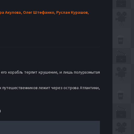
ра Акулова,
Олег Штефанко,
Руслан Курашов,
о его корабль терпит крушение, и лишь полуразмытая
ых путешественников лежит через острова Атлантики,
D