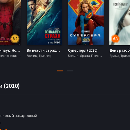
8.2
6.3
Человек-паук: Новый день (2026)
Во власти страха (2026)
Супергерл (2026)
Боевик , Приключения, Фантастика, Фэнтези,
Боевик , Триллер,
Боевик , Драма, Приключения, Фантастика,
 (2010)
голосый закадровый
.
 Рид