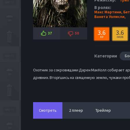
В ролях:
Макс Мартини,
Бет
Ванета Уолмсли,
3.6
3.6
37
50
KP
IMDB
Категории
Бо
Охотник за сокровищами Дарен МакКолл собирает арх
древних. Вторгшись на священную землю, чужаки пр
Смотреть
2 плеер
Трейлер