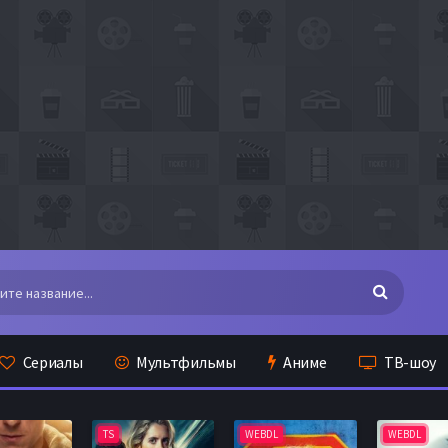
Сериалы
Мультфильмы
Аниме
ТВ-шоу
TS
WEBDL
WEBDL