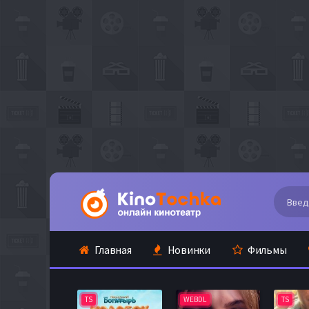
Главная
Новинки
Фильмы
TS
WEBDL
TS