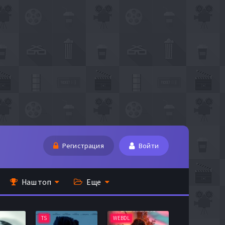
Регистрация
Войти
Наш топ
Еще
TS
WEBDL
TS