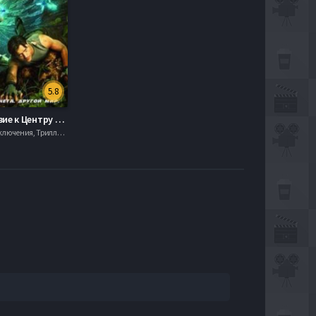
5.8
Путешествие к Центру Земли (2008)
Боевик , Приключения, Триллер, Ужасы, Фантастика, Фэнтези, 2010, 720hd, mobilen