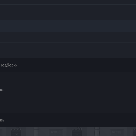
Подборки
ны.
язь