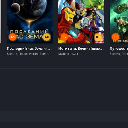
4.5
4.0
7.7
8.3
6.7
Последний час Земли (2011)
Мстители: Величайшие герои Земли / Мстители: Могучие Герои Земли (2010)
Боевик , Приключения, Триллер, Ужасы, Фантастика, Фэнтези, 2010, 720hd, mobilen
Мультфильмы