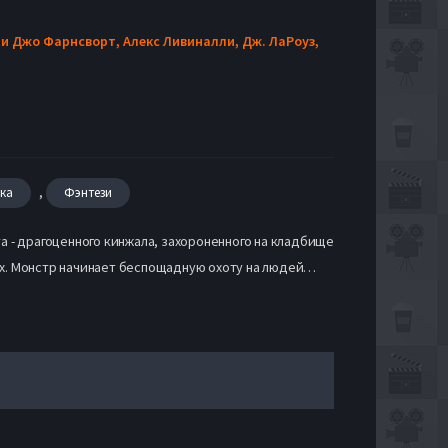
и Джо Фарнсворт,
Алекс Ливиналли,
Дж. ЛаРоуз,
,
ка
Фэнтези
 - драгоценного кинжала, захороненного на кладбище
х. Монстр начинает беспощадную охоту на людей…