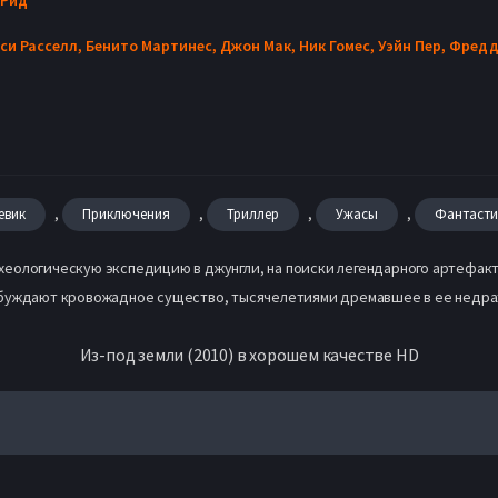
си Расселл,
Бенито Мартинес,
Джон Мак,
Ник Гомес,
Уэйн Пер,
Фредд
,
,
,
,
евик
Приключения
Триллер
Ужасы
Фантасти
еологическую экспедицию в джунгли, на поиски легендарного артефакта
обуждают кровожадное существо, тысячелетиями дремавшее в ее недра
Из-под земли (2010) в хорошем качестве HD