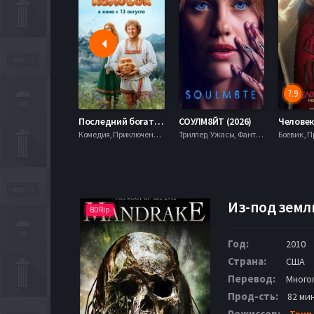
7.9
Последний богатырь. Колобок (2026)
СОУЛМ8ЙТ (2026)
Комедия, Приключения, Фэнтези,
Триллер, Ужасы, Фантастика,
Из-под земли
BDRip
Год:
2010
Страна:
США
Перевод:
Много
Прод-сть:
82 мин
Режиссер:
Трип