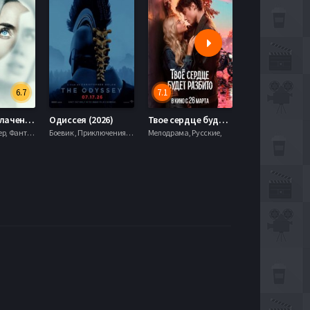
6.7
7.1
День разоблачения (2026)
Одиссея (2026)
Твое сердце будет разбито (2026)
Моана (2026)
Драма, Триллер, Фантастика,
Боевик , Приключения, Фэнтези,
Мелодрама, Русские,