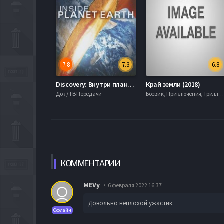
7.8
7.3
6.8
Discovery: Внутри планеты Земля (2009)
Край земли (2018)
Док / ТВ Передачи
Боевик , Приключения, Триллер, Ужасы, Фантастика, Фэнтези, 2010, 720hd, mobilen
КОММЕН
ТАРИИ
MEVy
6 февраля 2022 16:37
Довольно неплохой ужастик.
Офлайн