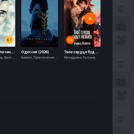
6.7
7.1
День разоблачения (2026)
Одиссея (2026)
Твое сердце будет разбито (2026)
Моана (2026)
Драма, Триллер, Фантастика,
Боевик , Приключения, Фэнтези,
Мелодрама, Русские,