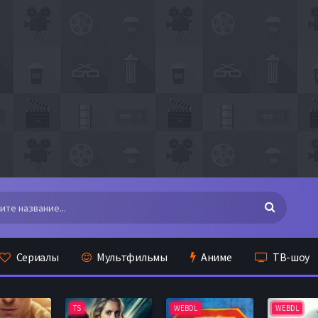
Сериалы
Мультфильмы
Аниме
ТВ-шоу
TS
WEBDL
WEBDL