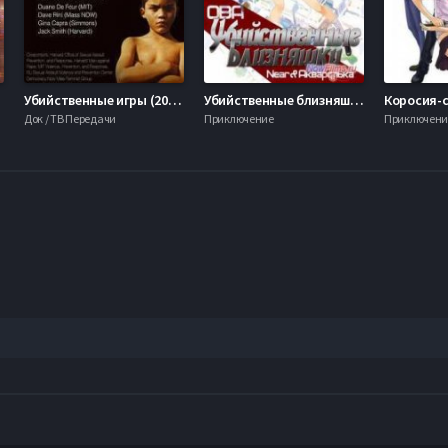
9)
Убийственные игры (2014)
Убийственные близняшки (2014)
Док / ТВ Передачи
Приключение
Приключени