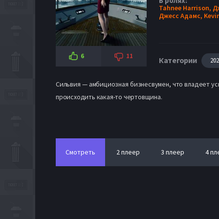
В ролях:
Tahnee Harrison,
Д
Джесс Адамс,
Kevi
6
11
Категории
20
Сильвия — амбициозная бизнесвумен, что владеет ус
происходить какая-то чертовщина.
Смотреть
2 плеер
3 плеер
4 пл