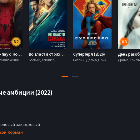
8.2
6.3
Человек-паук: Новый день (2026)
Во власти страха (2026)
Супергерл (2026)
Боевик , Приключения, Фантастика, Фэнтези,
Боевик , Триллер,
Боевик , Драма, Приключения, Фантастика,
е амбиции (2022)
голосый закадровый
сэй Корман