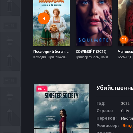
7.9
Последний богатырь. Колобок (2026)
СОУЛМ8ЙТ (2026)
Комедия, Приключения, Фэнтези,
Триллер, Ужасы, Фантастика,
Убийственны
HDTV
Год:
2022
Страна:
США
Перевод:
Много
Режиссер:
Линд