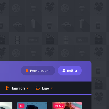
Регистрация
Войти
Наш топ
Еще
TS
WEBDL
TS