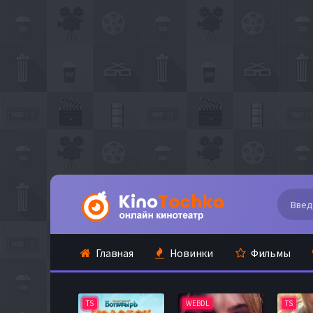
Главная
Новинки
Фильмы
TS
WEBDL
TS