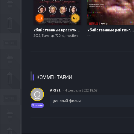
6.3
6.7
Убийственные красотки (1999)
Убийственные рейтинги (201
2022, Триллер, 720hd, mobilen
---
КОММЕН
ТАРИИ
ARI71
4 февраля 2022 18:57
дешевый фильм
Офлайн