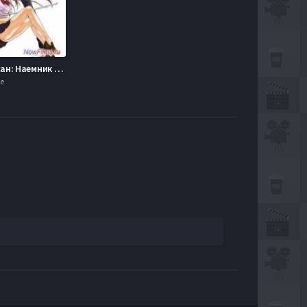
Коросия-сан: Наемник (2013)
е