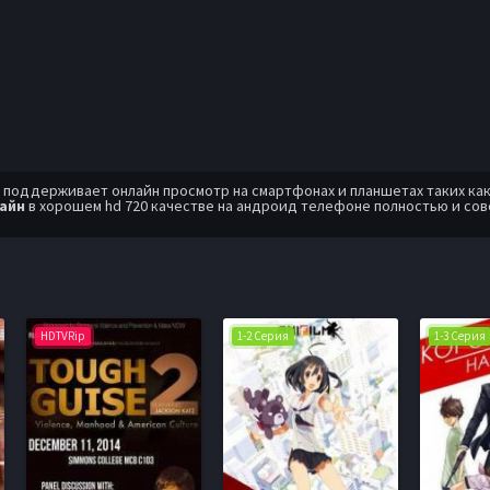
оддерживает онлайн просмотр на смартфонах и планшетах таких как: A
лайн
в хорошем hd 720 качестве на андроид телефоне полностью и со
HDTVRip
1-2 Серия
1-3 Серия