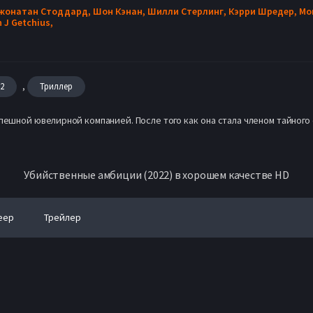
жонатан Стоддард,
Шон Кэнан,
Шилли Стерлинг,
Кэрри Шредер,
Мо
n J Getchius,
,
22
Триллер
пешной ювелирной компанией. После того как она стала членом тайног
Убийственные амбиции (2022) в хорошем качестве HD
еер
Трейлер