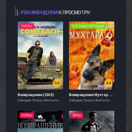
РЕКОМЕНДУЕМ
К ПРОСМОТРУ:
DVDRip
1-11 Сезон | 1-67 Серия
5.0
4.9
4.4
Возвращение (2015)
Возвращение Мухтара (2003-2017) 1-11 Сезон
Комедия, Ужасы, Фантастика, 2003, 720hd, mobilen
Комедия, Ужасы, Фантастика, 2003, 720hd, mobilen
DVDRip
BDRip