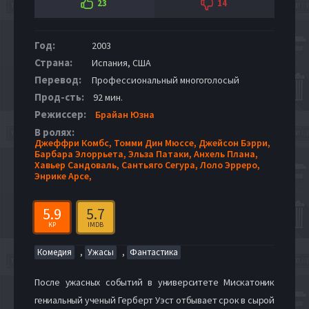
23
14
Год:
2003
Страна:
Испания, США
Перевод:
Профессиональный многоголосый
Прод-сть:
92 мин.
Режиссер:
Брайан Юзна
В ролях:
Джеффри Комбс,
Томми Дин Мюссе,
Джейсон Бэрри,
Барбара Элоррьета,
Эльза Патаки,
Анхель Плана,
Хавьер Сандоваль,
Сантьяго Сегура,
Лоло Эрреро,
Энрике Арсе,
5.9
5.7
KP
IMDB
,
,
Комедия
Ужасы
Фантастика
После ужасных событий в университете Мискатоник
гениальный ученый Герберт Уэст отбывает срок в сырой