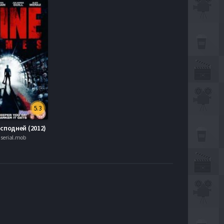
5.3
сподней (2012)
serial.mob