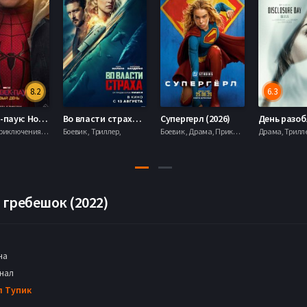
8.2
6.3
Человек-паук: Новый день (2026)
Во власти страха (2026)
Супергерл (2026)
Боевик , Приключения, Фантастика, Фэнтези,
Боевик , Триллер,
Боевик , Драма, Приключения, Фантастика,
гребешок (2022)
на
нал
л Тупик