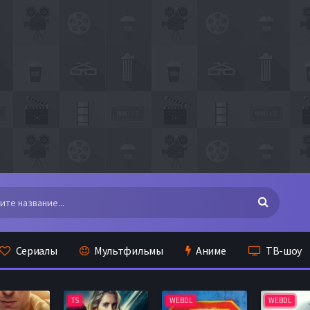
Сериалы
Мультфильмы
Аниме
ТВ-шоу
TS
WEBDL
WEBDL