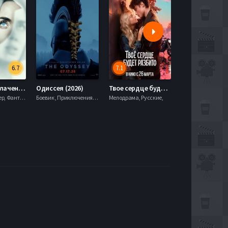
6.7
7.1
День разоблачения (2026)
Одиссея (2026)
Твое сердце будет разбито (2026)
Моана (2026)
Драма, Триллер, Фантастика,
Боевик , Приключения, Фэнтези,
Мелодрама, Русские,