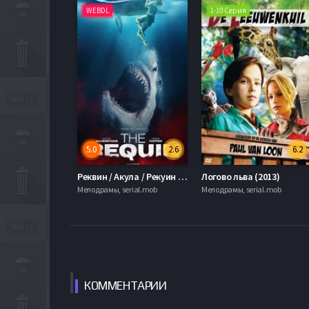
WEBDL
1-10 Серия
5.0
2.6
6.2
Реквин / Акула / Рекуин (2022)
Логово льва (2013)
Мелодрамы, serial.mob
Мелодрамы, serial.mob
КОММЕН
ТАРИИ