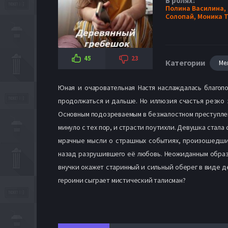
В ролях:
Полина Василина,
Солопай,
Моника Т
45
23
Категории
Ме
Юная и очаровательная Настя наслаждалась благо
продолжаться и дальше. Но иллюзия счастья резко 
Основным подозреваемым в безжалостном преступлен
минуло с тех пор, и страсти поутихли. Девушка стала
мрачные мысли о страшных событиях, произошедших
назад разрушившего её любовь. Неожиданным образо
внучки окажет старинный и сильный оберег в виде д
героини сыграет мистический талисман?