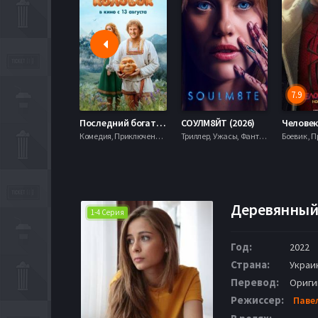
7.9
Последний богатырь. Колобок (2026)
СОУЛМ8ЙТ (2026)
Комедия, Приключения, Фэнтези,
Триллер, Ужасы, Фантастика,
Деревянный 
1-4 Серия
Год:
2022
Страна:
Украи
Перевод:
Ориги
Режиссер:
Паве