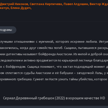
Дмитрий Никонов,
Светлана Кирпичева,
Павел Алдошин,
Виктор Жд
качук,
Елена Дудич,
лодрамы
получными отношениями с мужчиной, которого искренне любила. Инту
закончилась, когда друг семейства погиб. Сыщики, пытавшиеся раскры
ии детективы называют бойфренда Анастасии. Из милой и доброй сказ
 следователем и активно продвигается по карьерной лестнице благодаря
 с бойфрендом. Сыщица понимает, что настал подходящий момент дл
м сплетаются судьбы Анастасии и её бабушки – загадочной Лалы, у 
еревянного гребешка. Сумеет ли Настя узнать тайны убийства, которо
Сериал Деревянный гребешок (2022) в хорошем качестве HD