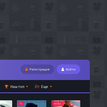
Регистрация
Войти
Наш топ
Еще
TS
WEBDL
TS