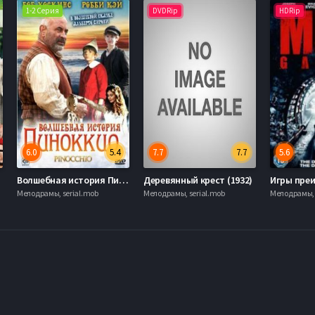
1-2 Серия
DVDRip
HDRip
6.0
5.4
7.7
7.7
5.6
Волшебная история Пиноккио (2008)
Деревянный крест (1932)
Игры преи
Мелодрамы, serial.mob
Мелодрамы, serial.mob
Мелодрамы, 