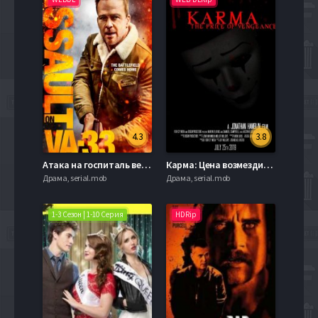
4.3
3.8
Атака на госпиталь ветеранов (2021)
Карма: Цена возмездия (2019)
Драма, serial.mob
Драма, serial.mob
1-3 Сезон | 1-10 Серия
HDRip