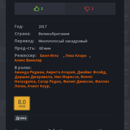
1
2
Год:
2017
Страна:
Великобритания
Перевод:
Многоголосый закадровый
Прод-сть:
60 мин
Режиссер:
Билл Иглз
,
Лиза Кларк
,
Алекс Винклер
В ролях:
Аманда Редман,
Амрита Ачария,
Джеймс Флойд,
Даршан Джаривала,
Нил Морисси,
Nimmi
Harasgama,
Сагар Радиа,
Филип Джексон,
Филлис
Логан,
Ачинт Каур,
8.0
IMDB
Драма