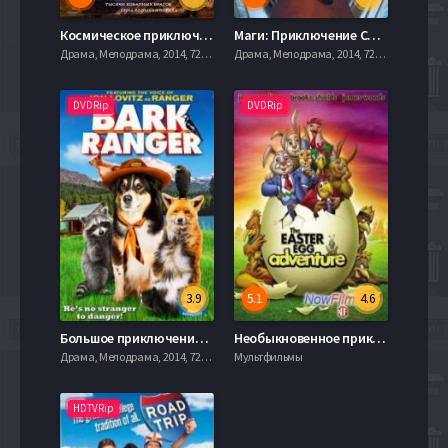
Космическое приключение (2019)
Маги: Приключение Синдбада (2016)
Драма, Мелодрама, 2014, 720hd, mobilen
Драма, Мелодрама, 2014, 720hd, mobilen
DVDRip
DVDRip
3.9
5.1
4.6
Большое приключение Рейнджера (2015)
Необыкновенное приключение в городе пасхальных яиц (2004)
Драма, Мелодрама, 2014, 720hd, mobilen
Мультфильмы
HDTVRip