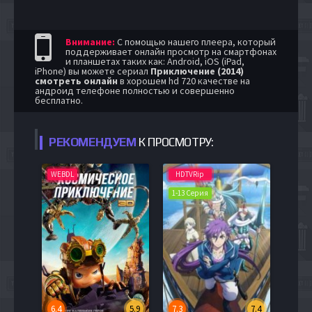
Внимание:
С помощью нашего плеера, который
поддерживает онлайн просмотр на смартфонах
и планшетах таких как: Android, iOS (iPad,
iPhone) вы можете сериал
Приключение (2014)
смотреть онлайн
в хорошем hd 720 качестве на
андроид телефоне полностью и совершенно
бесплатно.
РЕКОМЕНДУЕМ
К ПРОСМОТРУ:
WEBDL
HDTVRip
1-13 Серия
6.4
5.9
7.3
7.4