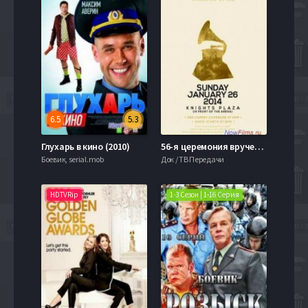
6.5
5.3
Глухарь в кино (2010)
56-я церемония вручения наград Грэмми (2014)
Боевик, serial.mob
Док / ТВ Передачи
HDTVRip
1-3 Сезон | 1-16 Серия