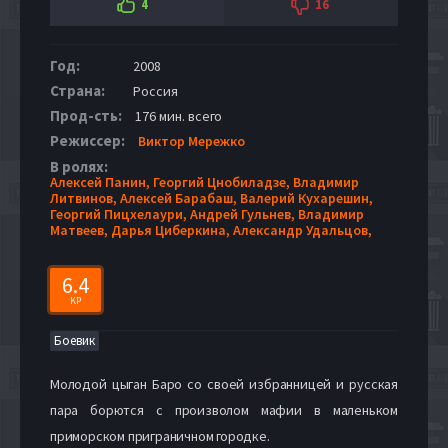
4
16
Год:
2008
Страна:
Россия
Прод-сть:
176 мин. всего
Режиссер:
Виктор Мережко
В ролях:
Алексей Панин,
Георгий Цнобиладзе,
Владимир
Литвинов,
Алексей Барабаш,
Валерий Кухарешин,
Георгий Пицхелаури,
Андрей Гульнев,
Владимир
Матвеев,
Дарья Циберкина,
Александр Удальцов,
6.4
KP
Боевик
Молодой цыган Баро со своей избранницей и русская
пара борются с произволом мафии в маленьком
приморском приграничном городке.