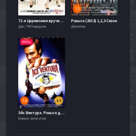
7.5
71-я Церемония вручения премии Золотой глобус (2014)
Розыск (2013) 1,2,3 Сезон
Док / ТВ Передачи
Детектив
BDRip
7.8
6.9
Эйс Вентура. Розыск домашних животных (1993)
Боевик, serial.mob