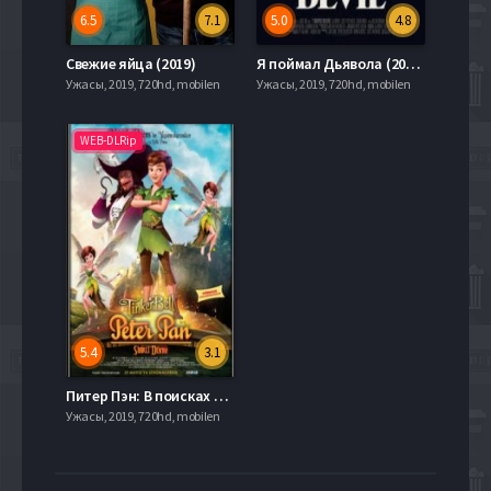
6.5
7.1
5.0
4.8
Свежие яйца (2019)
Я поймал Дьявола (2019)
Ужасы, 2019, 720hd, mobilen
Ужасы, 2019, 720hd, mobilen
WEB-DLRip
5.4
3.1
Питер Пэн: В поисках магической книги (2018)
Ужасы, 2019, 720hd, mobilen