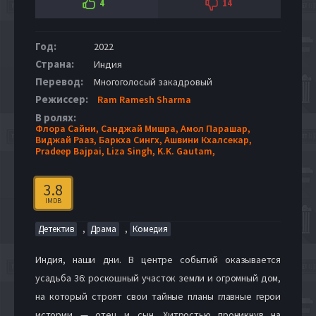
4
14
Год:
2022
Страна:
Индия
Перевод:
Многоголосый закадровый
Режиссер:
Ram Ramesh Sharma
В ролях:
Флора Сайни,
Санджай Мишра,
Амол Парашар,
Виджай Рааз,
Баркха Сингх,
Ашвини Кхалсекар,
Pradeep Bajpai,
Liza Singh,
K.K. Gautam,
3.8
IMDB
,
,
Детектив
Драма
Комедия
Индия, наши дни. В центре событий оказывается
усадьба 36: роскошный участок земли и огромный дом,
на который строят свои тайные планы главные герои
истории — отец и сын. Хитростью проникнув на