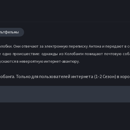
льтфильмы
олобки. Они отвечают за электронную переписку Антона и передают в 
не одно происшествие: однажды из Колобанги похищают почтовую соб
пускаются в невероятную интернет-авантюру.
банга. Только для пользователей интернета (1-2 Сезон) в хор