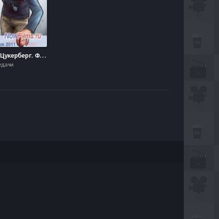
BBC: Марк Цукерберг. Фейсбук изнутри (2011)
редачи