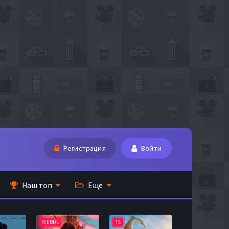
Регистрация
Войти
Наш топ
Еще
WEBDL
TS
BDRip