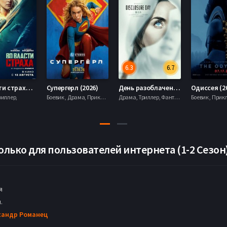
6.3
6.7
Во власти страха (2026)
Супергерл (2026)
День разоблачения (2026)
Одиссея (2
риллер,
Боевик , Драма, Приключения, Фантастика,
Драма, Триллер, Фантастика,
олько для пользователей интернета (1-2 Сезон
я
.
сандр Романец