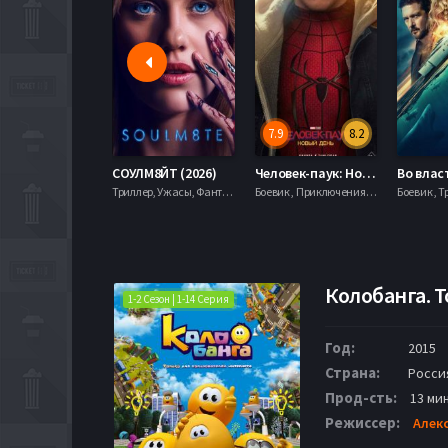
7.9
8.2
СОУЛМ8ЙТ (2026)
Человек-паук: Новый день (2026)
Триллер, Ужасы, Фантастика,
Боевик , Приключения, Фантастика, Фэнтези,
Боевик , Т
Колобанга. Т
1-2 Сезон | 1-14 Серия
Год:
2015
Страна:
Росси
Прод-сть:
13 мин
Режиссер:
Алек