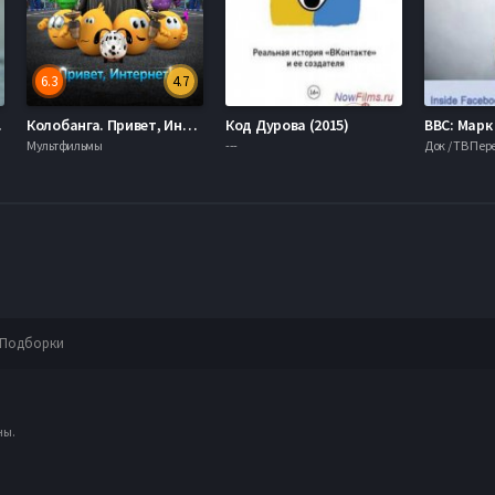
6.3
4.7
020)
Колобанга. Привет, Интернет! (2017)
Код Дурова (2015)
Мультфильмы
---
Док / ТВ Пе
Подборки
ны.