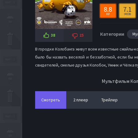
8.8
7.1
KP
IMDB
Категории
Му
38
25
В городке Колобанга живут всем известные смайлы-к
было бы назвать веселой и беззаботной, если бы 
свидетелей, смелые друзья Колобок, Умник и Чёлка 
Мультфильм Коло
Смотреть
2 плеер
Трейлер