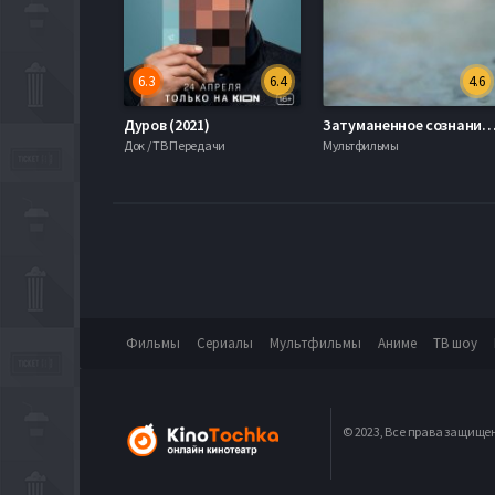
6.3
6.4
4.6
Дуров (2021)
Затуманенное сознание (2
Док / ТВ Передачи
Мультфильмы
Фильмы
Сериалы
Мультфильмы
Аниме
ТВ шоу
© 2023, Все права защище