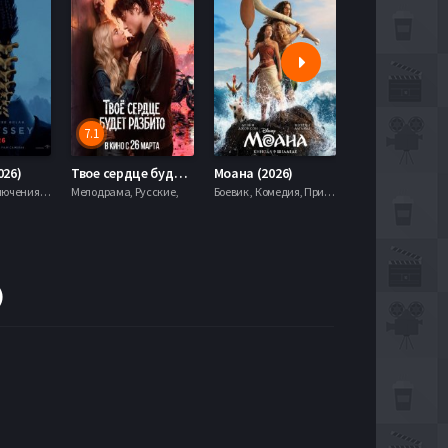
7.1
5.9
026)
Твое сердце будет разбито (2026)
Моана (2026)
Боевик , Приключения, Фэнтези,
Мелодрама, Русские,
Боевик , Комедия, Приключения, Семейный, Фэнтези,
)