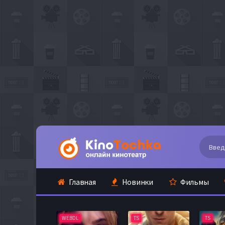
Главная
Новинки
Фильмы
WEBDL
TS
TS