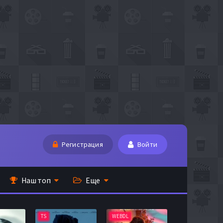
Регистрация
Войти
Наш топ
Еще
TS
WEBDL
TS