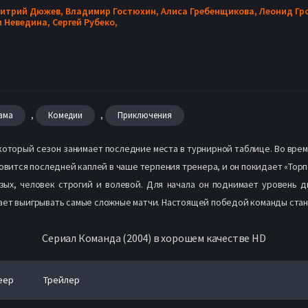
итрий Дюжев,
Владимир Гостюхин,
Алиса Гребенщикова,
Леонид Гр
и Неведина,
Сергей Рубеко,
,
,
ама
Комедии
Приключения
оторый сезон занимает последние места в турнирной таблице. Во вре
новится последней каплей в чаше терпения тренера, и он покидает «Торп
зых, человек строгий и волевой. Для начала он поднимает уровень 
ает выигрывать самые сложные матчи. Настоящей победой команды стан
Сериал Команда (2004) в хорошем качестве HD
еер
Трейлер