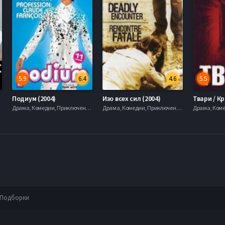
5.9
6.4
4.6
5.5
Подиум (2004)
Изо всех сил (2004)
Твари / Кр
Драма, Комедии, Приключения, serial.mob
Драма, Комедии, Приключения, serial.mob
Подборки