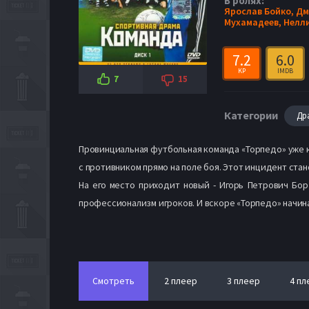
В ролях:
Ярослав Бойко,
Дм
Мухамадеев,
Нелл
7.2
6.0
KP
IMDB
7
15
Категории
Др
Провинциальная футбольная команда «Торпедо» уже к
с противником прямо на поле боя. Этот инцидент ста
На его место приходит новый - Игорь Петрович Бор
профессионализм игроков. И вскоре «Торпедо» начин
Смотреть
2 плеер
3 плеер
4 пл