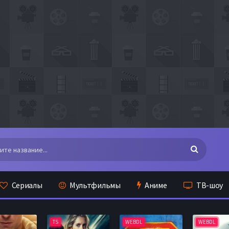
Сериалы
Мультфильмы
Аниме
ТВ-шоу
TS
WEBDL
WEBDL