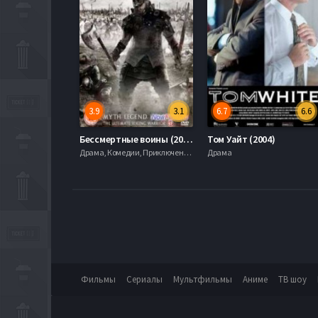
3.9
3.1
6.7
6.6
Бессмертные воины (2004)
Том Уайт (2004)
Драма, Комедии, Приключения, serial.mob
Драма
Фильмы
Сериалы
Мультфильмы
Аниме
ТВ шоу