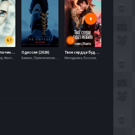
6.7
7.1
День разоблачения (2026)
Одиссея (2026)
Твое сердце будет разбито (2026)
Моана (2026)
Драма, Триллер, Фантастика,
Боевик , Приключения, Фэнтези,
Мелодрама, Русские,