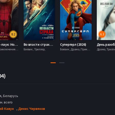
8.2
6.3
Человек-паук: Новый день (2026)
Во власти страха (2026)
Супергерл (2026)
Боевик , Приключения, Фантастика, Фэнтези,
Боевик , Триллер,
Боевик , Драма, Приключения, Фантастика,
04)
, Беларусь
н. всего
ей Кавун
,
Денис Червяков