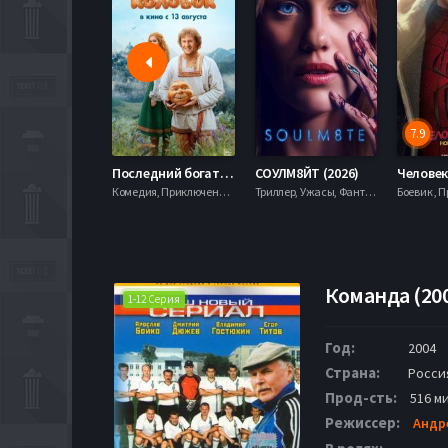
7.9
Последний богатырь. Колобок (2026)
СОУЛМ8ЙТ (2026)
Комедия, Приключения, Фэнтези,
Триллер, Ужасы, Фантастика,
Команда (20
1-12 Серия
Год:
2004
Страна:
Россия
Прод-сть:
516 ми
Режиссер:
Андр