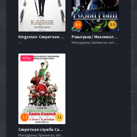
6.3
5.9
Kingsman: Секретная служба 2 (2017)
Розыгрыш / Максимальный уровень доверия (2015)
---
Мелодрамы, Криминал, serial.mob
HDRip
7.3
7.1
Секретная служба Санта-Клауса (2011)
Мелодрамы, Криминал, serial.mob