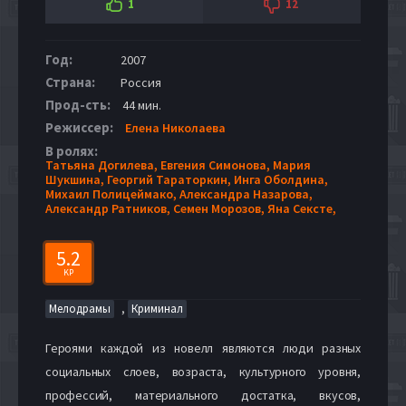
1
12
Год:
2007
Страна:
Россия
Прод-сть:
44 мин.
Режиссер:
Елена Николаева
В ролях:
Татьяна Догилева,
Евгения Симонова,
Мария
Шукшина,
Георгий Тараторкин,
Инга Оболдина,
Михаил Полицеймако,
Александра Назарова,
Александр Ратников,
Семен Морозов,
Яна Сексте,
5.2
KP
,
Мелодрамы
Криминал
Героями каждой из новелл являются люди разных
социальных слоев, возраста, культурного уровня,
профессий, материального достатка, вкусов,