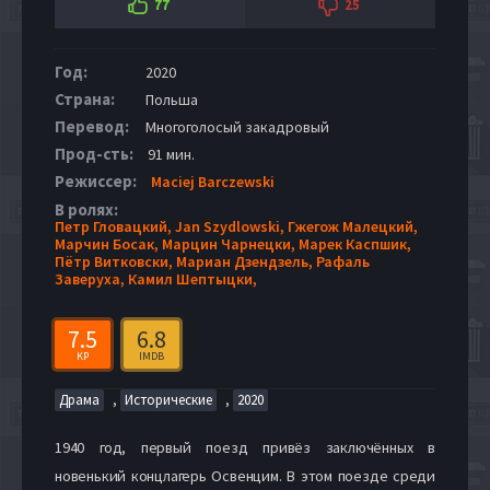
77
25
Год:
2020
Страна:
Польша
Перевод:
Многоголосый закадровый
Прод-сть:
91 мин.
Режиссер:
Maciej Barczewski
В ролях:
Петр Гловацкий,
Jan Szydlowski,
Гжегож Малецкий,
Марчин Босак,
Марцин Чарнецки,
Марек Каспшик,
Пётр Витковски,
Мариан Дзендзель,
Рафаль
Заверуха,
Камил Шептыцки,
7.5
6.8
KP
IMDB
,
,
Драма
Исторические
2020
1940 год, первый поезд привёз заключённых в
новенький концлагерь Освенцим. В этом поезде среди