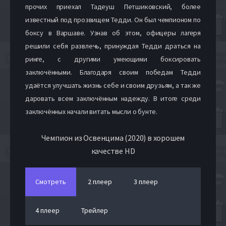
прочих приехал Тадеуш Петшиковский, более
известный под прозвищем Тедди. Он был чемпионом по
боксу в Варшаве. Узнав об этом, офицеры лагеря
решили себя развлечь, принуждая Тедди драться на
ринге, с другими умеющими боксировать
заключёнными. Благодаря своим победам Тедди
удаётся улучшать жизнь себе и своим друзьям, а так же
даровать всем заключённым надежду. В итоге среди
заключённых начали витать мысли о бунте.
Чемпион из Освенцима (2020) в хорошем
качестве HD
Смотреть
2 плеер
3 плеер
4 плеер
Трейлер