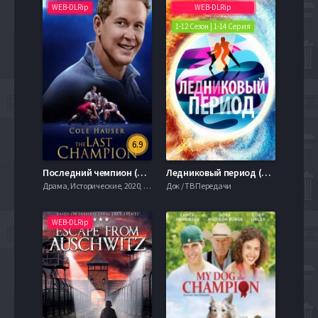
WEB-DLRip
WEB-DLRip
1-12 Сезон | 1-14 Серия
6.9
Последний чемпион (2020)
Ледниковый период (1-13 Сезон)
Драма, Исторические, 2020, 720hd, mobilen
Док / ТВ Передачи
WEB-DLRip