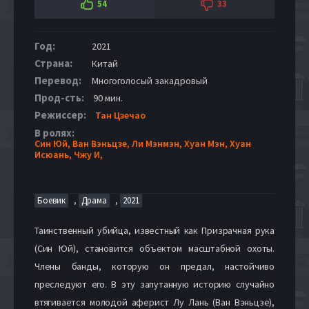
54
33
Год:
2021
Страна:
Китай
Перевод:
Многоголосый закадровый
Прод-сть:
90 мин.
Режиссер:
Тан Цзечао
В ролях:
Син Юй,
Ван Вэньцзе,
Ли Мэнмэн,
Хуан Мэн,
Хуан
Исюань,
Чжу И,
,
,
Боевик
Драма
2021
Таинственный убийца, известный как Призрачная рука
(Син Юй), становится объектом масштабной охоты.
Члены банды, которую он предал, настойчиво
преследуют его. В эту запутанную историю случайно
втягивается молодой аферист Лу Лань (Ван Вэньцзе),