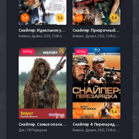
5.4
5.6
4.6
5.4
Снайпер: Идеальное убийство (2017)
Снайпер: Призрачный стрелок (2016)
Боевик , Драма, 2021, 720hd, mobilen
Боевик , Драма, 2021, 720hd, mobilen
SATRip
HDRip
5.0
5.4
Снайпер. Самые опасные задания (2010)
Снайпер 4: Перезарядка (2011)
Док / ТВ Передачи
Боевик , Драма, 2021, 720hd, mobilen