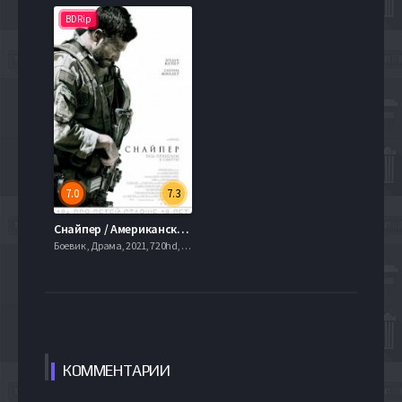
BDRip
7.0
7.3
Снайпер / Американский снайпер (2014)
Боевик , Драма, 2021, 720hd, mobilen
КОММЕН
ТАРИИ