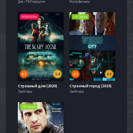
Док / ТВ Передачи
Мультфильмы
WEB-DLRip
1-6 Серия
6.3
5.4
6.3
6.0
Страшный дом (2020)
Странный город (2019)
Трейлеры
Трейлеры
1-4 Серия