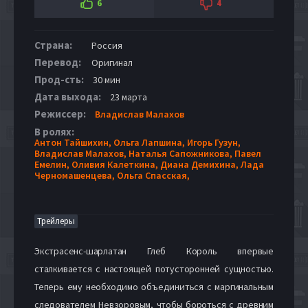
6
4
Страна:
Россия
Перевод:
Оригинал
Прод-сть:
30 мин
Дата выхода:
23 марта
Режиссер:
Владислав Малахов
В ролях:
Антон Тайшихин,
Ольга Лапшина,
Игорь Гузун,
Владислав Малахов,
Наталья Сапожникова,
Павел
Емелин,
Оливия Калеткина,
Диана Демихина,
Лада
Черномашенцева,
Ольга Спасская,
Трейлеры
Экстрасенс-шарлатан Глеб Король впервые
сталкивается с настоящей потусторонней сущностью.
Теперь ему необходимо объединиться с маргинальным
следователем Невзоровым, чтобы бороться с древним