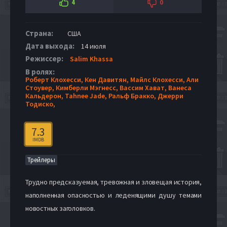
4
0
Страна:
США
Дата выхода:
14 июля
Режиссер:
Salim Khassa
В ролях:
Роберт Клохесси,
Кен Давитян,
Майлс Клохесси,
Али
Стоувер,
Кимберли Мэгнесс,
Вассим Хават,
Ванеса
Кальдерон,
Tahnee Jade,
Ральф Бракко,
Джерри
Тодиско,
7.3
IMDB
Трейлеры
Трудно предсказуемая, тревожная и зловещая история,
наполненная опасностью и леденящими душу темами
новостных заголовков.