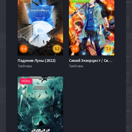
6.4
5.2
6.8
7.3
Падение Луны (2022)
Синий Экзорцист / Синий экзорцист: Нечестивый король Киото (2 Сезон) (2017)
Трейлеры
Трейлеры
HDRip