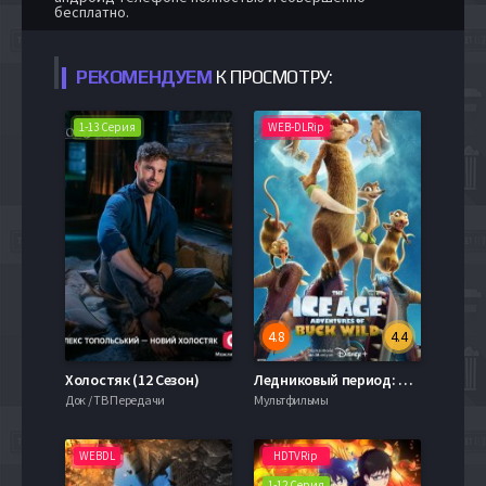
бесплатно.
РЕКОМЕНДУЕМ
К ПРОСМОТРУ:
1-13 Серия
WEB-DLRip
4.8
4.4
Холостяк (12 Сезон)
Ледниковый период: Приключения Бака (2022)
Док / ТВ Передачи
Мультфильмы
WEBDL
HDTVRip
1-12 Серия