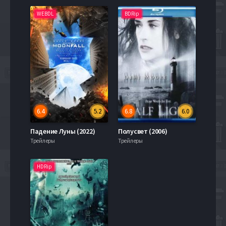
WEBDL
BDRip
6.4
5.2
6.8
6.0
Падение Луны (2022)
Полусвет (2006)
Трейлеры
Трейлеры
HDRip