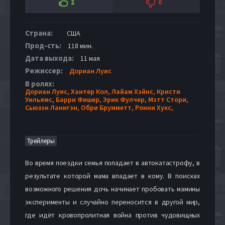
2
0
Страна:
США
Прод-сть:
118 мин.
Дата выхода:
11 мая
Режиссер:
Дориан Луис
В ролях:
Дориан Луис,
Хантер Кол,
Лайам Хэйнс,
Кристи
Уильямс,
Барри Фишер,
Эрик Фулчер,
Мэтт Стори,
Сьюзэн Ланигэн,
Обри Брумметт,
Ронни Хукс,
Трейлеры
Во время поездки семья попадает в автокатастрофу, в
результате которой мама впадает в кому. В поисках
возможного решения дочь начинает пробовать мамины
эксперименты и случайно переносится в другой мир,
где идёт кровопролитная война против чудовищных