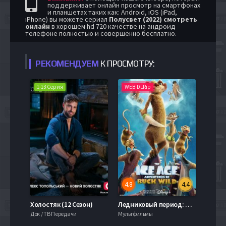
поддерживает онлайн просмотр на смартфонах
и планшетах таких как: Android, iOS (iPad,
iPhone) вы можете сериал
Полусвет (2022) смотреть
онлайн
в хорошем hd 720 качестве на андроид
телефоне полностью и совершенно бесплатно.
РЕКОМЕНДУЕМ
К ПРОСМОТРУ:
1-13 Серия
WEB-DLRip
4.8
4.4
Холостяк (12 Сезон)
Ледниковый период: Приключения Бака (2022)
Док / ТВ Передачи
Мультфильмы