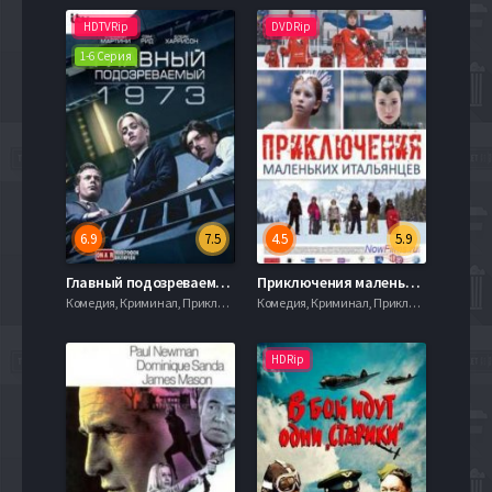
HDTVRip
DVDRip
1-6 Серия
6.9
7.5
4.5
5.9
Главный подозреваемый 1973 (2017)
Приключения маленьких итальянцев (2014)
Комедия, Криминал, Приключения, 720hd, mobilen
Комедия, Криминал, Приключения, 720hd, mobilen
HDRip