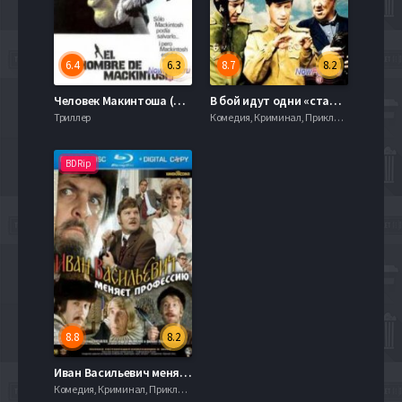
6.4
6.3
8.7
8.2
Человек Макинтоша (1973)
В бой идут одни «старики» (1973)
Триллер
Комедия, Криминал, Приключения, 720hd, mobilen
BDRip
8.8
8.2
Иван Васильевич меняет профессию (1973)
Комедия, Криминал, Приключения, 720hd, mobilen