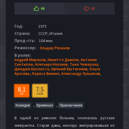
46
16
Год:
1973
Страна:
СССР, Италия
Прод-сть:
104 мин.
Режиссер:
Эльдар Рязанов
В ролях:
Андрей Миронов,
Нинетто Даволи,
Антония
Сантилли,
Алигьеро Носкезе,
Тано Чимароза,
Джиджи Баллиста,
Евгений Евстигнеев,
Ольга
Аросева,
Лариса Виккел,
Александр Лукьянов,
8.1
7.5
KP
IMDB
,
,
Комедия
Криминал
Приключения
В одной из римских больниц скончалась русская
эмигрантка. Старая дама, некогда эмигрировавшая из