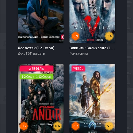
6.9
7.4
Холостяк (12 Сезон)
Викинги: Вальхалла (1-3 Сезон)
Док / ТВ Передачи
Фантастика
WEB-DLRip
WEBDL
1-2 Сезон | 1-12 Серия
8.2
8.6
6.2
5.6