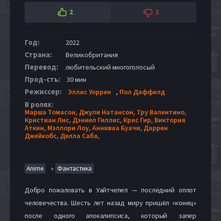
2
2
Год:
2022
Страна:
Великобритания
Перевод:
любительский многоголосый
Прод-сть:
30 мин
Режиссер:
Эллис Уоррен
,
Пол Даффилд
В ролях:
Марша Томасон,
Джули Натансон,
Тру Валентино,
Кристиан Лис,
Дэниел Гиллис,
Крис Гир,
Виктория
Аткин,
Мэллори Лоу,
Анниваа Буачи,
Даррен
Джейкобс,
Делла Саба,
»
Anime
Фантастика
Добро пожаловать в Уайтчепел — последний оплот
человечества. Шесть лет назад миру пришёл «конец»
после одного апокалипсиса, который запер